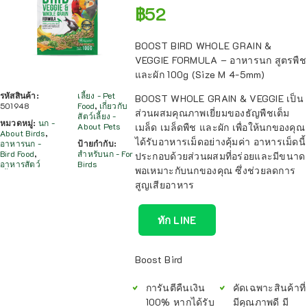
฿
52
BOOST BIRD WHOLE GRAIN &
VEGGIE FORMULA – อาหารนก สูตรพืช
และผัก 100g (Size M 4-5mm)
รหัสสินค้า:
เลี้ยง - Pet
BOOST WHOLE GRAIN & VEGGIE เป็น
501948
Food
,
เกี่ยวกับ
ส่วนผสมคุณภาพเยี่ยมของธัญพืชเต็ม
สัตว์เลี้ยง -
หมวดหมู่:
นก -
About Pets
เมล็ด เมล็ดพืช และผัก เพื่อให้นกของคุณ
About Birds
,
ได้รับอาหารเม็ดอย่างคุ้มค่า อาหารเม็ดนี้
อาหารนก -
ป้ายกำกับ:
Bird Food
,
สำหรับนก - For
ประกอบด้วยส่วนผสมที่อร่อยและมีขนาด
อาหารสัตว์
Birds
พอเหมาะกับนกของคุณ ซึ่งช่วยลดการ
สูญเสียอาหาร
ทัก LINE
Boost Bird
การันตีคืนเงิน
คัดเฉพาะสินค้าที่
100% หากได้รับ
มีคุณภาพดี มี