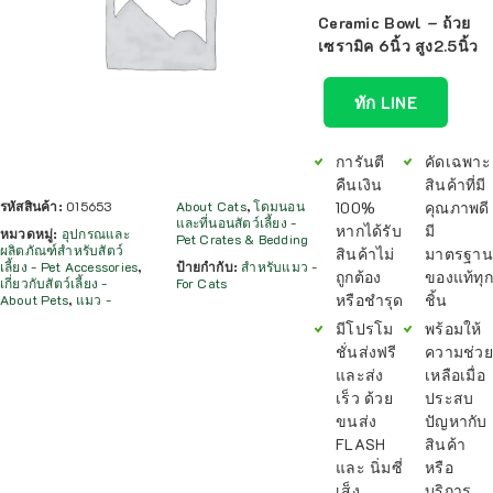
Ceramic Bowl – ถ้วย
เซรามิค 6นิ้ว สูง2.5นิ้ว
ทัก LINE
การันตี
คัดเฉพาะ
คืนเงิน
สินค้าที่มี
100%
คุณภาพดี
รหัสสินค้า:
015653
About Cats
,
โดมนอน
และที่นอนสัตว์เลี้ยง -
หากได้รับ
มี
หมวดหมู่:
อุปกรณและ
Pet Crates & Bedding
ผลิตภัณฑ์สำหรับสัตว์
สินค้าไม่
มาตรฐาน
เลี้ยง - Pet Accessories
,
ป้ายกำกับ:
สำหรับแมว -
ถูกต้อง
ของแท้ทุก
เกี่ยวกับสัตว์เลี้ยง -
For Cats
หรือชำรุด
ชิ้น
About Pets
,
แมว -
มีโปรโม
พร้อมให้
ชั่นส่งฟรี
ความช่วย
และส่ง
เหลือเมื่อ
เร็ว ด้วย
ประสบ
ขนส่ง
ปัญหากับ
FLASH
สินค้า
และ นิ่มซี่
หรือ
เส็ง
บริการ