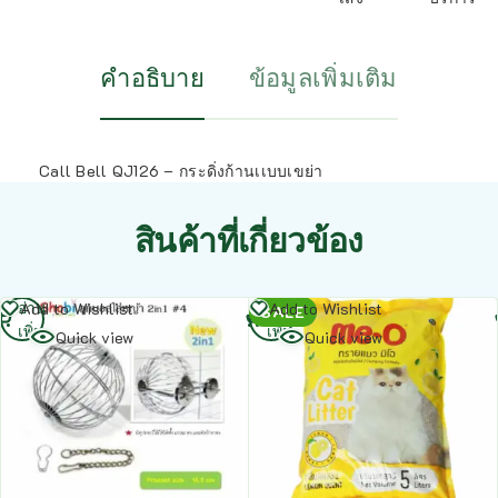
คำอธิบาย
ข้อมูลเพิ่มเติม
Call Bell QJ126 – กระดิ่งก้านเเบบเขย่า
สินค้าที่เกี่ยวข้อง
อ่าน
อ่าน
Add to Wishlist
Add to Wishlist
SALE
เพิ่ม
เพิ่ม
Quick view
Quick view