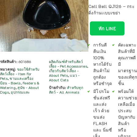
Call Bell QJ126 – กระ
ดิ่งก้านเเบบเขย่า
ทัก LINE
การันตี
คัดเฉพาะ
คืนเงิน
สินค้าที่มี
100%
คุณภาพดี
รหัสสินค้า:
601686
ผลิตภัณฑ์สำหรับสัตว์
หากได้รับ
มี
เลี้ยง - Pet Accessories
,
หมวดหมู่:
ของใช้สำหรับ
สินค้าไม่
มาตรฐาน
เกี่ยวกับสัตว์เลี้ยง -
สัตว์เลี้ยง - Item For
About Pets
,
แมว -
ถูกต้อง
ของแท้ทุก
Pets
,
ชามและเครื่อง
About Cats
หรือชำรุด
ชิ้น
ป้อน - Bowls, Feeders &
Watering
,
สุนัข - About
ป้ายกำกับ:
สำหรับทุก
มีโปรโม
พร้อมให้
Dogs
,
อุปกรณและ
สัตว์ - All Animals
ชั่นส่งฟรี
ความช่วย
และส่ง
เหลือเมื่อ
เร็ว ด้วย
ประสบ
ขนส่ง
ปัญหากับ
FLASH
สินค้า
และ นิ่มซี่
หรือ
เส็ง
บริการ