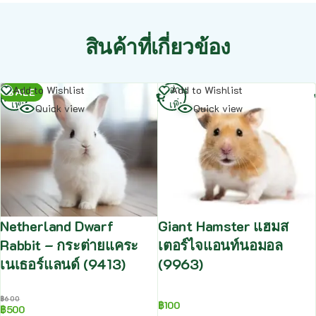
สินค้าที่เกี่ยวข้อง
อ่าน
อ่าน
Add to Wishlist
Add to Wishlist
SALE
เพิ่ม
เพิ่ม
Quick view
Quick view
Netherland Dwarf
Giant Hamster แฮมส
Rabbit – กระต่ายแคระ
เตอร์ไจแอนท์นอมอล
เนเธอร์แลนด์ (9413)
(9963)
฿
600
฿
100
฿
500