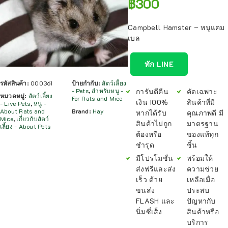
฿
300
Campbell Hamster – หนูแคม
เบล
ทัก LINE
รหัสสินค้า:
000361
ป้ายกำกับ:
สัตว์เลี้ยง
การันตีคืน
คัดเฉพาะ
- Pets
,
สำหรับหนู -
หมวดหมู่:
สัตว์เลี้ยง
For Rats and Mice
เงิน 100%
สินค้าที่มี
- Live Pets
,
หนู -
About Rats and
Brand:
Hay
หากได้รับ
คุณภาพดี มี
Mice
,
เกี่ยวกับสัตว์
สินค้าไม่ถูก
มาตรฐาน
เลี้ยง - About Pets
ต้องหรือ
ของแท้ทุก
ชำรุด
ชิ้น
มีโปรโมชั่น
พร้อมให้
ส่งฟรีและส่ง
ความช่วย
เร็ว ด้วย
เหลือเมื่อ
ขนส่ง
ประสบ
FLASH และ
ปัญหากับ
นิ่มซี่เส็ง
สินค้าหรือ
บริการ