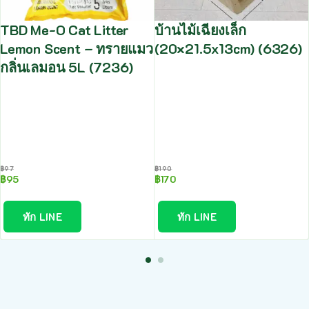
TBD Me-O Cat Litter
บ้านไม้เฉียงเล็ก
Lemon Scent – ทรายแมว
(20×21.5x13cm) (6326)
กลิ่นเลมอน 5L (7236)
฿
97
฿
190
฿
95
฿
170
ทัก LINE
ทัก LINE