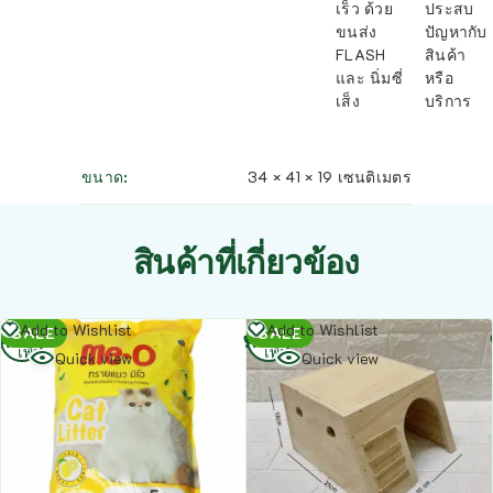
เร็ว ด้วย
ประสบ
ขนส่ง
ปัญหากับ
FLASH
สินค้า
และ นิ่มซี่
หรือ
เส็ง
บริการ
ขนาด
34 × 41 × 19 เซนติเมตร
สินค้าที่เกี่ยวข้อง
อ่าน
อ่าน
Add to Wishlist
Add to Wishlist
SALE
SALE
เพิ่ม
เพิ่ม
Quick view
Quick view