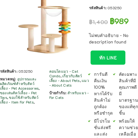
รหัสสินค้า:
053250
฿
989
฿
1,400
ไม่พบคำอธิบาย - No
description found
ทัก LINE
รหัสสินค้า:
053250
คอนโดแมว - Cat
การันตี
คัดเฉพาะ
Condo
,
เกี่ยวกับสัตว์
หมวดหมู่:
อุปกรณและ
คืนเงิน
สินค้าที่มี
เลี้ยง - About Pets
,
แมว
ผลิตภัณฑ์สำหรับสัตว์
- About Cats
100%
คุณภาพดี
เลี้ยง - Pet Accessories
,
ของเล่นสัตว์เลี้ยง - Pet
ป้ายกำกับ:
สำหรับแมว -
หากได้รับ
มี
Toys
,
ของใช้สำหรับสัตว์
For Cats
สินค้าไม่
มาตรฐาน
เลี้ยง - Item For Pets
,
ถูกต้อง
ของแท้ทุก
หรือชำรุด
ชิ้น
มีโปรโม
พร้อมให้
ชั่นส่งฟรี
ความช่วย
และส่ง
เหลือเมื่อ