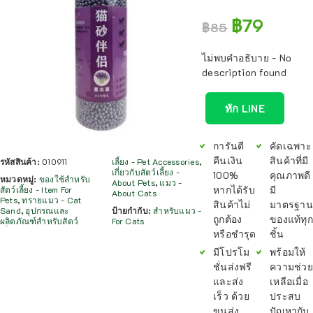
฿
79
฿
85
ไม่พบคำอธิบาย - No
description found
ทัก LINE
การันตี
คัดเฉพาะ
คืนเงิน
สินค้าที่มี
รหัสสินค้า:
010911
เลี้ยง - Pet Accessories
,
เกี่ยวกับสัตว์เลี้ยง -
100%
คุณภาพดี
หมวดหมู่:
ของใช้สำหรับ
About Pets
,
แมว -
หากได้รับ
มี
สัตว์เลี้ยง - Item For
About Cats
Pets
,
ทรายแมว - Cat
สินค้าไม่
มาตรฐาน
Sand
,
อุปกรณและ
ป้ายกำกับ:
สำหรับแมว -
ถูกต้อง
ของแท้ทุก
ผลิตภัณฑ์สำหรับสัตว์
For Cats
หรือชำรุด
ชิ้น
มีโปรโม
พร้อมให้
ชั่นส่งฟรี
ความช่วย
และส่ง
เหลือเมื่อ
เร็ว ด้วย
ประสบ
ขนส่ง
ปัญหากับ