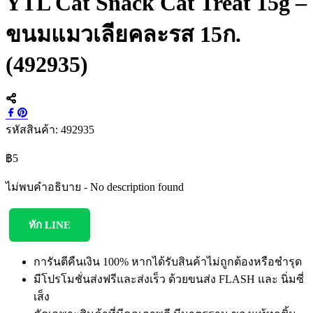
YTL Cat Snack Cat Treat 15g –
ขนมแมวเลียคละรส 15ก.
(492935)
รหัสสินค้า:
492935
฿
5
ไม่พบคำอธิบาย - No description found
ทัก LINE
การันตีคืนเงิน 100% หากได้รับสินค้าไม่ถูกต้องหรือชำรุด
มีโปรโมชั่นส่งฟรีและส่งเร็ว ด้วยขนส่ง FLASH และ นิ่มซี่
เส็ง