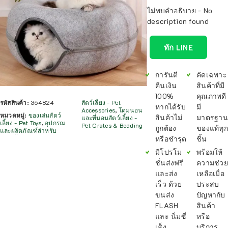
ไม่พบคำอธิบาย - No
description found
ทัก LINE
การันตี
คัดเฉพาะ
คืนเงิน
สินค้าที่มี
100%
คุณภาพดี
รหัสสินค้า:
364824
สัตว์เลี้ยง - Pet
หากได้รับ
มี
Accessories
,
โดมนอน
หมวดหมู่:
ของเล่นสัตว์
สินค้าไม่
มาตรฐาน
และที่นอนสัตว์เลี้ยง -
เลี้ยง - Pet Toys
,
อุปกรณ
Pet Crates & Bedding
ถูกต้อง
ของแท้ทุก
และผลิตภัณฑ์สำหรับ
หรือชำรุด
ชิ้น
มีโปรโม
พร้อมให้
ชั่นส่งฟรี
ความช่วย
และส่ง
เหลือเมื่อ
เร็ว ด้วย
ประสบ
ขนส่ง
ปัญหากับ
FLASH
สินค้า
และ นิ่มซี่
หรือ
เส็ง
บริการ