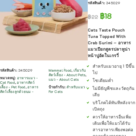
รหัสสินค้า:
345029
฿
18
฿
22
Cats Taste Pouch
Tuna Topped With
Crab Surimi – อาหาร
แมวเปียกสูตรปลาทูน่า
หน้าปูอัดในเกรวี่
สำหรับแมวอายุ 1 ปีขึ้น
รหัสสินค้า:
345029
Mammal Food
,
เกี่ยวกับ
ไป
สัตว์เลี้ยง - About Pets
,
หมวดหมู่:
อาหารแมว -
แมว - About Cats
โซเดียมต่ำ
Cat Food
,
อาหารสัตว์
เลี้ยง - Pet Food
,
อาหาร
ป้ายกำกับ:
สำหรับแมว -
ไม่มีธัญพืชและวัตถุกัน
สัตว์เลี้ยงลูกด้วยนม -
For Cats
เสีย
บริโภคได้ทันทีหลังจาก
เปิดถุง
ควรให้อาหารอื่นเพิ่ม
เติมเพื่อให้แมวได้รับ
สารอาหารเพียงพอต่อ
ความต้องการของ