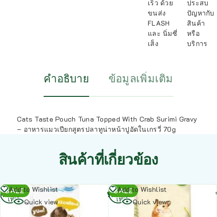
เร็ว ด้วย
ประสบ
ขนส่ง
ปัญหากับ
FLASH
สินค้า
และ นิ่มซี่
หรือ
เส็ง
บริการ
คำอธิบาย
ข้อมูลเพิ่มเติม
Cats Taste Pouch Tuna Topped With Crab Surimi Gravy
– อาหารแมวเปียกสูตรปลาทูน่าหน้าปูอัดในเกรวี่ 70g
สินค้าที่เกี่ยวข้อง
อ่าน
อ่าน
Add to Wishlist
Add to Wishlist
SALE
SALE
เพิ่ม
เพิ่ม
Quick view
Quick view