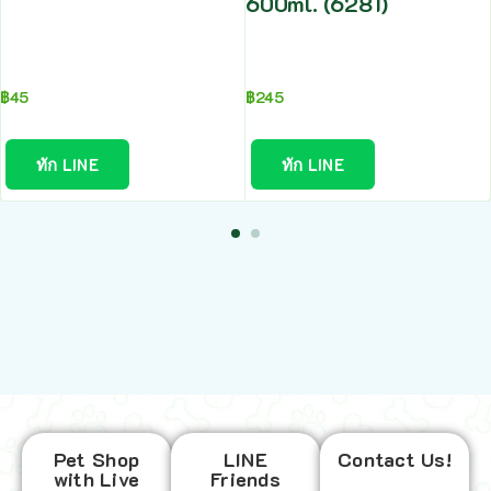
600ml. (6281)
฿
45
฿
245
ทัก LINE
ทัก LINE
Pet Shop
LINE
Contact Us!
with Live
Friends