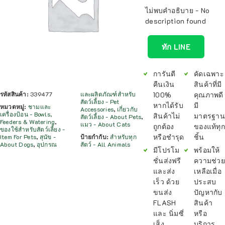
ไม่พบคำอธิบาย - No
description found
ทัก LINE
การันตี
คัดเฉพาะ
คืนเงิน
สินค้าที่มี
100%
คุณภาพดี
รหัสสินค้า:
339477
และผลิตภัณฑ์สำหรับ
สัตว์เลี้ยง - Pet
หากได้รับ
มี
หมวดหมู่:
ชามและ
Accessories
,
เกี่ยวกับ
เครื่องป้อน - Bowls,
สินค้าไม่
มาตรฐาน
สัตว์เลี้ยง - About Pets
,
Feeders & Watering
,
แมว - About Cats
ถูกต้อง
ของแท้ทุก
ของใช้สำหรับสัตว์เลี้ยง -
หรือชำรุด
ชิ้น
Item For Pets
,
สุนัข -
ป้ายกำกับ:
สำหรับทุก
About Dogs
,
อุปกรณ
สัตว์ - All Animals
มีโปรโม
พร้อมให้
ชั่นส่งฟรี
ความช่วย
และส่ง
เหลือเมื่อ
เร็ว ด้วย
ประสบ
ขนส่ง
ปัญหากับ
FLASH
สินค้า
และ นิ่มซี่
หรือ
เส็ง
บริการ