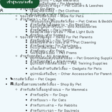
วัสดุรองกรง – Cage Materials
เข้าสู่ระบบ/ลงชื่อ
สำหรับเมียร์แคท – For Meerkats
ปลอกคอและสายจูง – Pet Collars & Leashes
สำหรับนก – For Birds
เสื้อผ้าสัตว์เลี้ยง – Pet Clothes
สำหรับปลา – For Fish
ของใช้สำหรับสัตว์เลี้ยง – More For Pets
สำหรับปลา – For Fish
โดมนอนและที่นอนสัตว์เลี้ยง – Pet Crates & Bedd
สำหรับสัตว์เลื้อยคลาน – For Reptiles
ของประดับสำหรับนก – Bird Accessories
สำหรับกิ้งก่า – For Lizards
หลอดไฟให้ความร้อน – Heat Light Bulb
สำหรับงู – For Snakes
ของใช้สำหรับผู้เลี้ยง – Items For Pet Parents
สำหรับเต่าน้ำ – For Turtles
ผลิตภัณฑ์ทำความสะอาด – Pet Cleaning
สำหรับเต่าบก – For Tortoises
กระเป๋าสัตว์เลี้ยง – Pet Carriers
สำหรับกบ – For Frogs
รถเข็นสัตว์เลี้ยง – Pet Prams
สำหรับทุกสัตว์ – All Animals
อุปกรณ์ตัดแต่งขนสัตว์เลี้ยง – Pet Grooming Suppl
สำหรับทุกสัตว์ – All Animals
อุปกรณ์การฝึกสัตว์เลี้ยง – Pet Training Supplies
แก็ดเจ็ตสำหรับสัตว์เลี้ยง – Gadgets For Pets
อุปกรณ์เสริมอื่นๆ – Other Accessories For Parent
กรงสัตว์เลี้ยง – Pet Cages
เลือกซื้อตามหมวดสัตว์เลี้ยง – Shop By Pet
สำหรับสัตว์เลี้ยงลูกด้วยนม – For Mammals
สำหรับสุนัข – For Dogs
สำหรับแมว – For Cats
สำหรับกระต่าย – For Rabbits
สำหรับกระรอก – For Squirrels