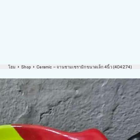
โฮม
Shop
Ceramic – จานชามเซรามิกขนาดเล็ก 4นิ้ว (404274)