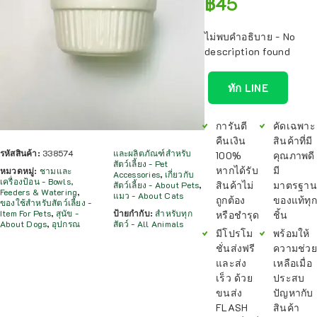
฿
45
ไม่พบคำอธิบาย - No
description found
ทัก LINE
การันตี
คัดเฉพาะ
คืนเงิน
สินค้าที่มี
รหัสสินค้า:
338574
และผลิตภัณฑ์สำหรับ
100%
คุณภาพดี
สัตว์เลี้ยง - Pet
หากได้รับ
มี
หมวดหมู่:
ชามและ
Accessories
,
เกี่ยวกับ
เครื่องป้อน - Bowls,
สินค้าไม่
มาตรฐาน
สัตว์เลี้ยง - About Pets
,
Feeders & Watering
,
แมว - About Cats
ถูกต้อง
ของแท้ทุก
ของใช้สำหรับสัตว์เลี้ยง -
Item For Pets
,
สุนัข -
ป้ายกำกับ:
สำหรับทุก
หรือชำรุด
ชิ้น
About Dogs
,
อุปกรณ
สัตว์ - All Animals
มีโปรโม
พร้อมให้
ชั่นส่งฟรี
ความช่วย
และส่ง
เหลือเมื่อ
เร็ว ด้วย
ประสบ
ขนส่ง
ปัญหากับ
FLASH
สินค้า