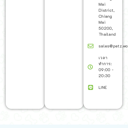
Mai
District,
Chiang
Mai
50200,
Thailand
sales@petz.wo
เวลา
ทำการ:
09:00 -
20:30
LINE