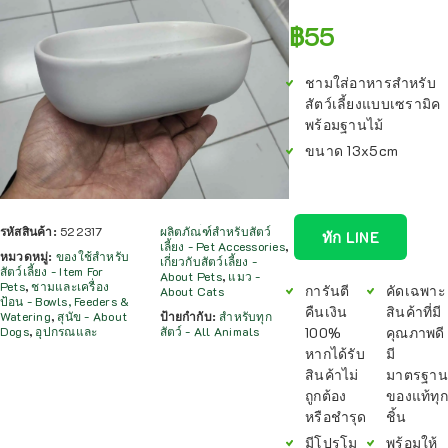
฿
55
ชามใส่อาหารสำหรับ
สัตว์เลี้ยงแบบเซรามิค
พร้อมฐานไม้
ขนาด 13x5cm
รหัสสินค้า:
522317
ผลิตภัณฑ์สำหรับสัตว์
ทัก LINE
เลี้ยง - Pet Accessories
,
หมวดหมู่:
ของใช้สำหรับ
เกี่ยวกับสัตว์เลี้ยง -
สัตว์เลี้ยง - Item For
About Pets
,
แมว -
Pets
,
ชามและเครื่อง
การันตี
คัดเฉพาะ
About Cats
ป้อน - Bowls, Feeders &
คืนเงิน
สินค้าที่มี
Watering
,
สุนัข - About
ป้ายกำกับ:
สำหรับทุก
100%
คุณภาพดี
Dogs
,
อุปกรณและ
สัตว์ - All Animals
หากได้รับ
มี
สินค้าไม่
มาตรฐาน
ถูกต้อง
ของแท้ทุก
หรือชำรุด
ชิ้น
มีโปรโม
พร้อมให้