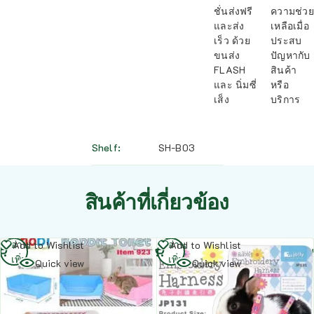
ชั่นส่งฟรี
ความช่วย
และส่ง
เหลือเมื่อ
เร็ว ด้วย
ประสบ
ขนส่ง
ปัญหากับ
FLASH
สินค้า
และ นิ่มซี่
หรือ
เส็ง
บริการ
Shelf
SH-B03
สินค้าที่เกี่ยวข้อง
อ่าน
อ่าน
Add to Wishlist
Add to Wishlist
เพิ่ม
เพิ่ม
Quick view
Quick view