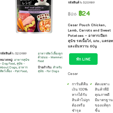
รหัสสินค้า:
520989
฿
24
฿
26
Cesar Pouch Chicken,
Lamb, Carrots and Sweet
Potatoes – อาหารเปียก
สุนัข รสเนื้อไก่, แกะ, แครอท
และมันหวาน 60g
รหัสสินค้า:
520989
อาหารสัตว์เลี้ยงลูก
ด้วยนม - Mammal
ทัก LINE
หมวดหมู่:
อาหารสุนัข
Food
- Dog Food
,
สุนัข -
About Dogs
,
อาหาร
ป้ายกำกับ:
สำหรับ
สัตว์เลี้ยง - Pet Food
,
สุนัข - For Dogs
Cesar
การันตีคืน
คัดเฉพาะ
เงิน 100%
สินค้าที่มี
หากได้รับ
คุณภาพดี
สินค้าไม่ถูก
มีมาตรฐาน
ต้องหรือ
ของแท้ทุก
ชำรุด
ชิ้น