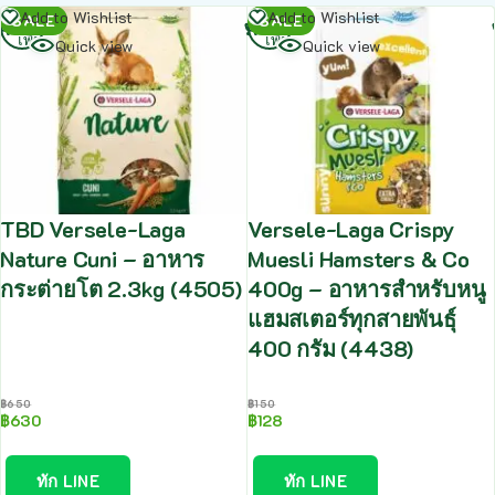
อ่าน
อ่าน
Add to Wishlist
Add to Wishlist
SALE
SALE
เพิ่ม
เพิ่ม
Quick view
Quick view
TBD Versele-Laga
Versele-Laga Crispy
Nature Cuni – อาหาร
Muesli Hamsters & Co
กระต่ายโต 2.3kg (4505)
400g – อาหารสำหรับหนู
แฮมสเตอร์ทุกสายพันธุ์
400 กรัม (4438)
฿
650
฿
150
฿
630
฿
128
ทัก LINE
ทัก LINE