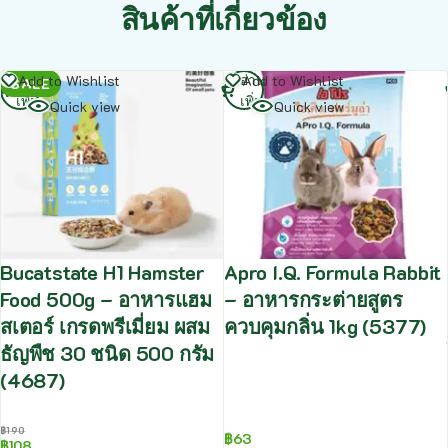
สินค้าที่เกี่ยวข้อง
อ่าน
อ่าน
Add to Wishlist
Add to Wishlist
SALE
เพิ่ม
เพิ่ม
Quick view
Quick view
Bucatstate H1 Hamster
Apro I.Q. Formula Rabbit
Food 500g – อาหารแฮม
– อาหารกระต่ายสูตร
สเตอร์ เกรดพรีเมี่ยม ผสม
ควบคุมกลิ่น 1kg (5377)
ธัญพืช 30 ชนิด 500 กรัม
(4687)
฿
190
฿
63
฿
108