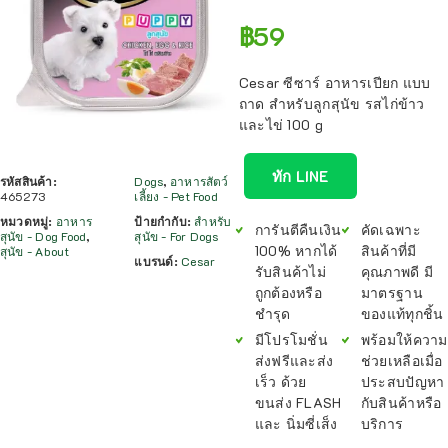
฿
59
Cesar ซีซาร์ อาหารเปียก แบบ
ถาด สำหรับลูกสุนัข รสไก่ข้าว
และไข่ 100 g
ทัก LINE
รหัสสินค้า:
Dogs
,
อาหารสัตว์
465273
เลี้ยง - Pet Food
หมวดหมู่:
อาหาร
ป้ายกำกับ:
สำหรับ
การันตีคืนเงิน
คัดเฉพาะ
สุนัข - Dog Food
,
สุนัข - For Dogs
100% หากได้
สินค้าที่มี
สุนัข - About
แบรนด์:
Cesar
รับสินค้าไม่
คุณภาพดี มี
ถูกต้องหรือ
มาตรฐาน
ชำรุด
ของแท้ทุกชิ้น
มีโปรโมชั่น
พร้อมให้ความ
ส่งฟรีและส่ง
ช่วยเหลือเมื่อ
เร็ว ด้วย
ประสบปัญหา
ขนส่ง FLASH
กับสินค้าหรือ
และ นิ่มซี่เส็ง
บริการ