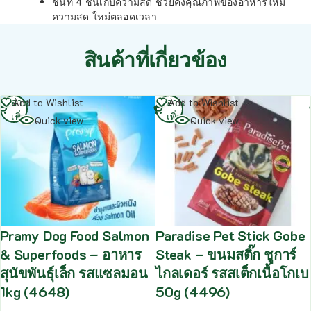
ชั้นที่ 4 ชั้นเก็บความสด ช่วยคงคุณภาพของอาหารให้มี
ความสด ใหม่ตลอดเวลา
สินค้าที่เกี่ยวข้อง
อ่าน
อ่าน
Add to Wishlist
Add to Wishlist
เพิ่ม
เพิ่ม
Quick view
Quick view
Pramy Dog Food Salmon
Paradise Pet Stick Gobe
& Superfoods – อาหาร
Steak – ขนมสติ๊ก ชูการ์
สุนัขพันธุ์เล็ก รสแซลมอน
ไกลเดอร์ รสสเต็กเนื้อโกเบ
1kg (4648)
50g (4496)