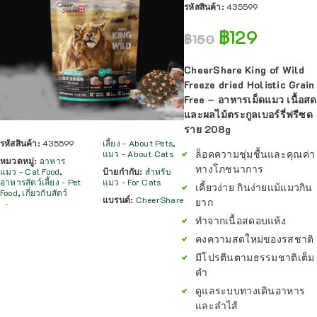
รหัสสินค้า:
435599
฿
129
฿
150
CheerShare King of Wild
Freeze dried Holistic Grain
Free – อาหารเม็ดแมว เนื้อสด
และผลไม้ตระกูลเบอร์รี่ฟรีซด
ราย 208g
รหัสสินค้า:
435599
เลี้ยง - About Pets
,
ล็อคความชุ่มชื้นและคุณค่า
แมว - About Cats
หมวดหมู่:
อาหาร
ทางโภชนาการ
แมว - Cat Food
,
ป้ายกำกับ:
สำหรับ
อาหารสัตว์เลี้ยง - Pet
แมว - For Cats
เคี้ยวง่าย กินง่ายแม้แมวกิน
Food
,
เกี่ยวกับสัตว์
แบรนด์:
CheerShare
ยาก
ทำจากเนื้อสดอบแห้ง
คงความสดใหม่ของรสชาติ
มีโปรตีนตามธรรมชาติเต็ม
คำ
ดูแลระบบทางเดินอาหาร
และลำไส้