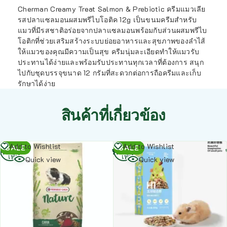
Cherman Creamy Treat Salmon & Prebiotic ครีมแมวเลีย
รสปลาแซลมอนผสมพรีไบโอติค 12g เป็นขนมครีมสำหรับ
แมวที่มีรสชาติอร่อยจากปลาแซลมอนพร้อมกับส่วนผสมพรีไบ
โอติกที่ช่วยเสริมสร้างระบบย่อยอาหารและสุขภาพของลำไส้
ให้แมวของคุณมีความเป็นสุข ครีมนุ่มละเอียดทำให้แมวรับ
ประทานได้ง่ายและพร้อมรับประทานทุกเวลาที่ต้องการ สนุก
ไปกับชุดบรรจุขนาด 12 กรัมที่สะดวกต่อการถือครีมและเก็บ
รักษาได้ง่าย
สินค้าที่เกี่ยวข้อง
อ่าน
อ่าน
Add to Wishlist
Add to Wishlist
SALE
SALE
เพิ่ม
เพิ่ม
Quick view
Quick view