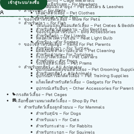
วัสดุรองกรง – Cage Materials
เข้าสู่ระบบ/ลงชื่อ
สำหรับเมียร์แคท – For Meerkats
ปลอกคอและสายจูง – Pet Collars & Leashes
สำหรับนก – For Birds
เสื้อผ้าสัตว์เลี้ยง – Pet Clothes
สำหรับปลา – For Fish
ของใช้สำหรับสัตว์เลี้ยง – More For Pets
สำหรับปลา – For Fish
โดมนอนและที่นอนสัตว์เลี้ยง – Pet Crates & Bedd
สำหรับสัตว์เลื้อยคลาน – For Reptiles
ของประดับสำหรับนก – Bird Accessories
สำหรับกิ้งก่า – For Lizards
หลอดไฟให้ความร้อน – Heat Light Bulb
สำหรับงู – For Snakes
ของใช้สำหรับผู้เลี้ยง – Items For Pet Parents
สำหรับเต่าน้ำ – For Turtles
ผลิตภัณฑ์ทำความสะอาด – Pet Cleaning
สำหรับเต่าบก – For Tortoises
กระเป๋าสัตว์เลี้ยง – Pet Carriers
สำหรับกบ – For Frogs
รถเข็นสัตว์เลี้ยง – Pet Prams
สำหรับทุกสัตว์ – All Animals
อุปกรณ์ตัดแต่งขนสัตว์เลี้ยง – Pet Grooming Suppl
สำหรับทุกสัตว์ – All Animals
อุปกรณ์การฝึกสัตว์เลี้ยง – Pet Training Supplies
แก็ดเจ็ตสำหรับสัตว์เลี้ยง – Gadgets For Pets
อุปกรณ์เสริมอื่นๆ – Other Accessories For Parent
กรงสัตว์เลี้ยง – Pet Cages
เลือกซื้อตามหมวดสัตว์เลี้ยง – Shop By Pet
สำหรับสัตว์เลี้ยงลูกด้วยนม – For Mammals
สำหรับสุนัข – For Dogs
สำหรับแมว – For Cats
สำหรับกระต่าย – For Rabbits
สำหรับกระรอก – For Squirrels