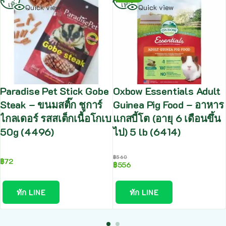
เพิ่ม
เพิ่ม
Quick view
Quick view
Paradise Pet Stick Gobe
Oxbow Essentials Adult
Steak – ขนมสติ๊ก ชูการ์
Guinea Pig Food – อาหาร
ไกลเดอร์ รสสเต็กเนื้อโกเบ
แกสบี้โต (อายุ 6 เดือนขึ้น
50g (4496)
ไป) 5 lb (6414)
฿
560
฿
72
฿
556
ทัก LINE
ทัก LINE