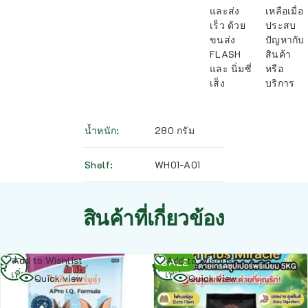
และส่ง
เหลือเมื่อ
เร็ว ด้วย
ประสบ
ขนส่ง
ปัญหากับ
FLASH
สินค้า
และ นิ่มซี่
หรือ
เส็ง
บริการ
น้ำหนัก
280 กรัม
Shelf
WH01-A01
สินค้าที่เกี่ยวข้อง
อ่าน
อ่าน
Add to Wishlist
Add to Wishlist
SALE
เพิ่ม
เพิ่ม
Quick view
Quick view