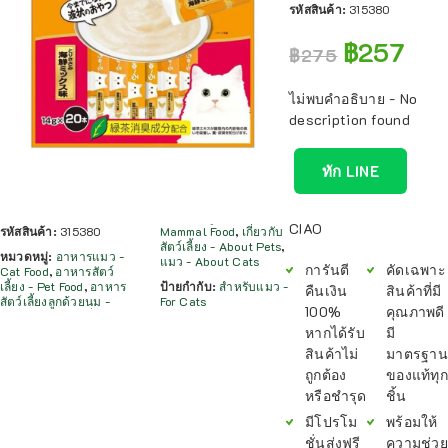
รหัสสินค้า:
315380
฿
257
฿
275
ไม่พบคำอธิบาย - No
description found
ทัก LINE
CIAO
รหัสสินค้า:
315380
Mammal Food
,
เกี่ยวกับ
สัตว์เลี้ยง - About Pets
,
หมวดหมู่:
อาหารแมว -
แมว - About Cats
การันตี
คัดเฉพาะ
Cat Food
,
อาหารสัตว์
เลี้ยง - Pet Food
,
อาหาร
ป้ายกำกับ:
สำหรับแมว -
คืนเงิน
สินค้าที่มี
สัตว์เลี้ยงลูกด้วยนม -
For Cats
100%
คุณภาพดี
หากได้รับ
มี
สินค้าไม่
มาตรฐาน
ถูกต้อง
ของแท้ทุก
หรือชำรุด
ชิ้น
มีโปรโม
พร้อมให้
ชั่นส่งฟรี
ความช่วย