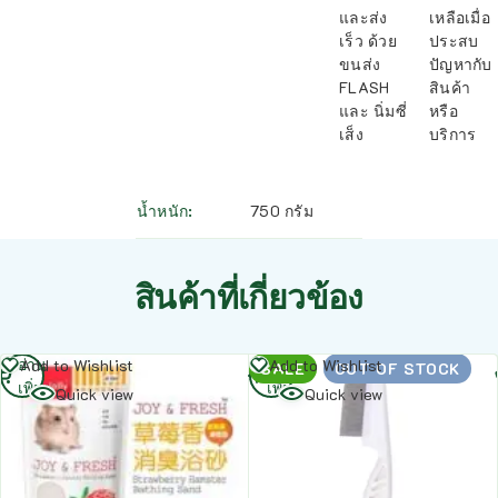
และส่ง
เหลือเมื่อ
เร็ว ด้วย
ประสบ
ขนส่ง
ปัญหากับ
FLASH
สินค้า
และ นิ่มซี่
หรือ
เส็ง
บริการ
น้ำหนัก
750 กรัม
สินค้าที่เกี่ยวข้อง
อ่าน
อ่าน
Add to Wishlist
Add to Wishlist
SALE
OUT OF STOCK
เพิ่ม
เพิ่ม
Quick view
Quick view