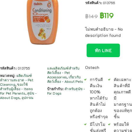
รหัสสินค้า:
013755
฿
119
฿
149
ไม่พบคำอธิบาย - No
description found
ทัก LINE
Ostech
รหัสสินค้า:
013755
และผลิตภัณฑ์สำหรับ
สัตว์เลี้ยง - Pet
หมวดหมู่:
ผลิตภัณฑ์
Accessories
,
เกี่ยวกับ
การันตี
คัดเฉพาะ
ทำความสะอาด - Pet
สัตว์เลี้ยง - About Pets
Cleaning
,
ของใช้
คืนเงิน
สินค้าที่มี
สำหรับผู้เลี้ยง - Items
ป้ายกำกับ:
สำหรับสุนัข -
100%
คุณภาพดี
For Pet Parents
,
สุนัข -
For Dogs
หากได้รับ
มี
About Dogs
,
อุปกรณ
สินค้าไม่
มาตรฐาน
ถูกต้อง
ของแท้ทุก
หรือชำรุด
ชิ้น
มีโปรโม
พร้อมให้
ชั่นส่งฟรี
ความช่วย