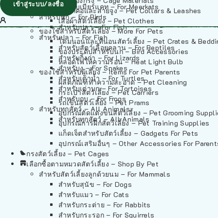
วัสดุรองกรง – Cage Materials
เข้าสู่ระบบ/ลงชื่อ
สำหรับเมียร์แคท – For Meerkats
ปลอกคอและสายจูง – Pet Collars & Leashes
สำหรับนก – For Birds
เสื้อผ้าสัตว์เลี้ยง – Pet Clothes
สำหรับปลา – For Fish
ของใช้สำหรับสัตว์เลี้ยง – More For Pets
สำหรับปลา – For Fish
โดมนอนและที่นอนสัตว์เลี้ยง – Pet Crates & Bedd
สำหรับสัตว์เลื้อยคลาน – For Reptiles
ของประดับสำหรับนก – Bird Accessories
สำหรับกิ้งก่า – For Lizards
หลอดไฟให้ความร้อน – Heat Light Bulb
สำหรับงู – For Snakes
ของใช้สำหรับผู้เลี้ยง – Items For Pet Parents
สำหรับเต่าน้ำ – For Turtles
ผลิตภัณฑ์ทำความสะอาด – Pet Cleaning
สำหรับเต่าบก – For Tortoises
กระเป๋าสัตว์เลี้ยง – Pet Carriers
สำหรับกบ – For Frogs
รถเข็นสัตว์เลี้ยง – Pet Prams
สำหรับทุกสัตว์ – All Animals
อุปกรณ์ตัดแต่งขนสัตว์เลี้ยง – Pet Grooming Suppl
สำหรับทุกสัตว์ – All Animals
อุปกรณ์การฝึกสัตว์เลี้ยง – Pet Training Supplies
แก็ดเจ็ตสำหรับสัตว์เลี้ยง – Gadgets For Pets
อุปกรณ์เสริมอื่นๆ – Other Accessories For Parent
กรงสัตว์เลี้ยง – Pet Cages
เลือกซื้อตามหมวดสัตว์เลี้ยง – Shop By Pet
สำหรับสัตว์เลี้ยงลูกด้วยนม – For Mammals
สำหรับสุนัข – For Dogs
สำหรับแมว – For Cats
สำหรับกระต่าย – For Rabbits
สำหรับกระรอก – For Squirrels