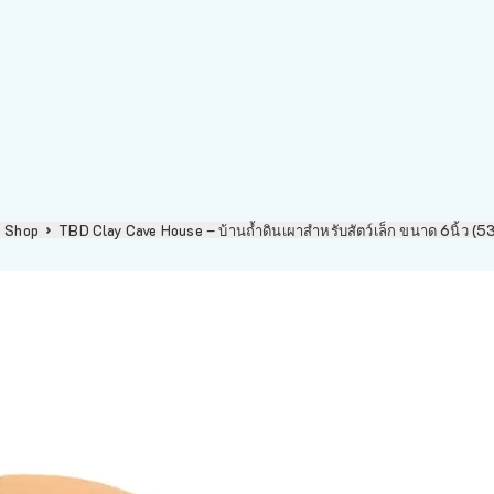
Shop
TBD Clay Cave House – บ้านถ้ำดินเผาสำหรับสัตว์เล็ก ขนาด 6นิ้ว (