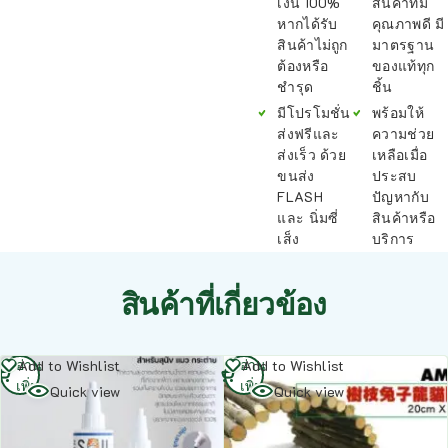
เงิน 100%
สินค้าที่มี
หากได้รับ
คุณภาพดี มี
สินค้าไม่ถูก
มาตรฐาน
ต้องหรือ
ของแท้ทุก
ชำรุด
ชิ้น
มีโปรโมชั่น
พร้อมให้
ส่งฟรีและ
ความช่วย
ส่งเร็ว ด้วย
เหลือเมื่อ
ขนส่ง
ประสบ
FLASH
ปัญหากับ
และ นิ่มซี่
สินค้าหรือ
เส็ง
บริการ
สินค้าที่เกี่ยวข้อง
อ่าน
อ่าน
Add to Wishlist
Add to Wishlist
เพิ่ม
เพิ่ม
Quick view
Quick view