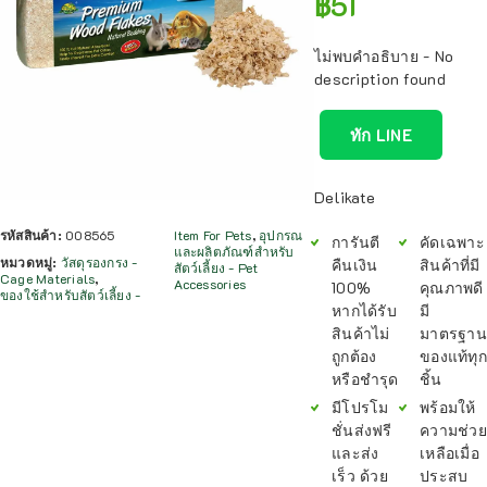
฿
51
ไม่พบคำอธิบาย - No
description found
ทัก LINE
Delikate
รหัสสินค้า:
008565
Item For Pets
,
อุปกรณ
การันตี
คัดเฉพาะ
และผลิตภัณฑ์สำหรับ
หมวดหมู่:
วัสดุรองกรง -
คืนเงิน
สินค้าที่มี
สัตว์เลี้ยง - Pet
Cage Materials
,
Accessories
100%
คุณภาพดี
ของใช้สำหรับสัตว์เลี้ยง -
หากได้รับ
มี
สินค้าไม่
มาตรฐาน
ถูกต้อง
ของแท้ทุก
หรือชำรุด
ชิ้น
มีโปรโม
พร้อมให้
ชั่นส่งฟรี
ความช่วย
และส่ง
เหลือเมื่อ
เร็ว ด้วย
ประสบ