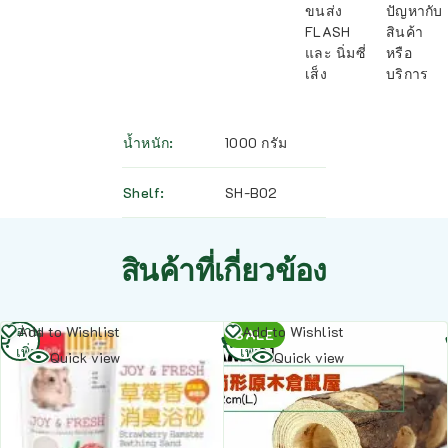
ขนส่ง
ปัญหากับ
FLASH
สินค้า
และ นิ่มซี่
หรือ
เส็ง
บริการ
น้ำหนัก
1000 กรัม
Shelf
SH-B02
สินค้าที่เกี่ยวข้อง
อ่าน
อ่าน
Add to Wishlist
Add to Wishlist
SALE
เพิ่ม
เพิ่ม
Quick view
Quick view