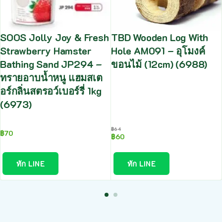
SOOS Jolly Joy & Fresh
TBD Wooden Log With
Strawberry Hamster
Hole AM091 – อุโมงค์
Bathing Sand JP294 –
ขอนไม้ (12cm) (6988)
ทรายอาบน้ำหนู แฮมสเต
อร์กลิ่นสตรอว์เบอร์รี่ 1kg
(6973)
฿
64
฿
70
฿
60
ทัก LINE
ทัก LINE