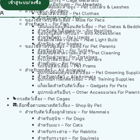
วัสดุรองกรง – Cage Materials
เข้าสู่ระบบ/ลงชื่อ
สำหรับเมียร์แคท – For Meerkats
ปลอกคอและสายจูง – Pet Collars & Leashes
สำหรับนก – For Birds
เสื้อผ้าสัตว์เลี้ยง – Pet Clothes
สำหรับปลา – For Fish
ของใช้สำหรับสัตว์เลี้ยง – More For Pets
สำหรับปลา – For Fish
โดมนอนและที่นอนสัตว์เลี้ยง – Pet Crates & Bedd
สำหรับสัตว์เลื้อยคลาน – For Reptiles
ของประดับสำหรับนก – Bird Accessories
สำหรับกิ้งก่า – For Lizards
หลอดไฟให้ความร้อน – Heat Light Bulb
สำหรับงู – For Snakes
ของใช้สำหรับผู้เลี้ยง – Items For Pet Parents
สำหรับเต่าน้ำ – For Turtles
ผลิตภัณฑ์ทำความสะอาด – Pet Cleaning
สำหรับเต่าบก – For Tortoises
กระเป๋าสัตว์เลี้ยง – Pet Carriers
สำหรับกบ – For Frogs
รถเข็นสัตว์เลี้ยง – Pet Prams
สำหรับทุกสัตว์ – All Animals
อุปกรณ์ตัดแต่งขนสัตว์เลี้ยง – Pet Grooming Suppl
สำหรับทุกสัตว์ – All Animals
อุปกรณ์การฝึกสัตว์เลี้ยง – Pet Training Supplies
แก็ดเจ็ตสำหรับสัตว์เลี้ยง – Gadgets For Pets
อุปกรณ์เสริมอื่นๆ – Other Accessories For Parent
กรงสัตว์เลี้ยง – Pet Cages
เลือกซื้อตามหมวดสัตว์เลี้ยง – Shop By Pet
สำหรับสัตว์เลี้ยงลูกด้วยนม – For Mammals
สำหรับสุนัข – For Dogs
สำหรับแมว – For Cats
สำหรับกระต่าย – For Rabbits
สำหรับกระรอก – For Squirrels