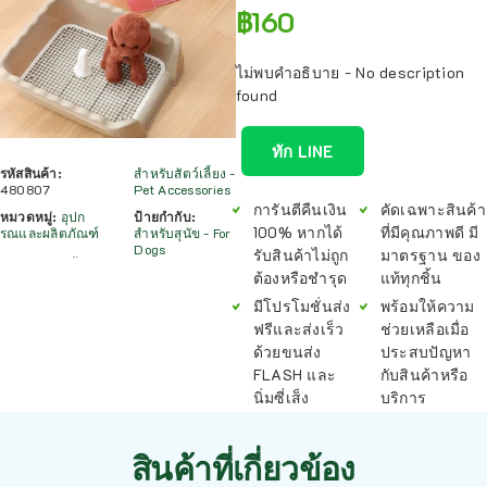
฿
160
ไม่พบคำอธิบาย - No description
found
ทัก LINE
รหัสสินค้า:
สำหรับสัตว์เลี้ยง -
480807
Pet Accessories
การันตีคืนเงิน
คัดเฉพาะสินค้า
หมวดหมู่:
อุปก
ป้ายกำกับ:
100% หากได้
ที่มีคุณภาพดี มี
รณและผลิตภัณฑ์
สำหรับสุนัข - For
Dogs
รับสินค้าไม่ถูก
มาตรฐาน ของ
ต้องหรือชำรุด
แท้ทุกชิ้น
มีโปรโมชั่นส่ง
พร้อมให้ความ
ฟรีและส่งเร็ว
ช่วยเหลือเมื่อ
ด้วยขนส่ง
ประสบปัญหา
FLASH และ
กับสินค้าหรือ
นิ่มซี่เส็ง
บริการ
สินค้าที่เกี่ยวข้อง