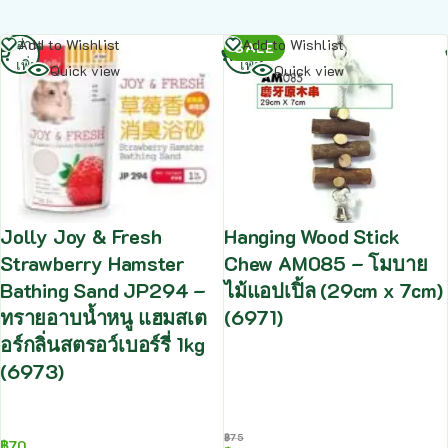
อ่าน
อ่าน
Add to Wishlist
Add to Wishlist
SALE
เพิ่ม
เพิ่ม
Quick view
Quick view
Jolly Joy & Fresh
Hanging Wood Stick
Strawberry Hamster
Chew AM085 – โมบาย
Bathing Sand JP294 –
ไม้แอปเปิ้ล (29cm x 7cm)
ทรายอาบน้ำหนู แฮมสเต
(6971)
อร์กลิ่นสตรอว์เบอร์รี่ 1kg
(6973)
฿
75
฿
70