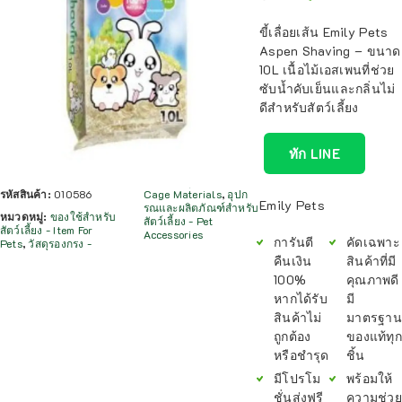
ขี้เลื่อยเส้น Emily Pets
Aspen Shaving – ขนาด
10L เนื้อไม้เอสเพนที่ช่วย
ซับน้ำคับเย็นและกลิ่นไม่
ดีสำหรับสัตว์เลี้ยง
ทัก LINE
รหัสสินค้า:
010586
Cage Materials
,
อุปก
Emily Pets
รณและผลิตภัณฑ์สำหรับ
หมวดหมู่:
ของใช้สำหรับ
สัตว์เลี้ยง - Pet
สัตว์เลี้ยง - Item For
Accessories
การันตี
คัดเฉพาะ
Pets
,
วัสดุรองกรง -
คืนเงิน
สินค้าที่มี
100%
คุณภาพดี
หากได้รับ
มี
สินค้าไม่
มาตรฐาน
ถูกต้อง
ของแท้ทุก
หรือชำรุด
ชิ้น
มีโปรโม
พร้อมให้
ชั่นส่งฟรี
ความช่วย