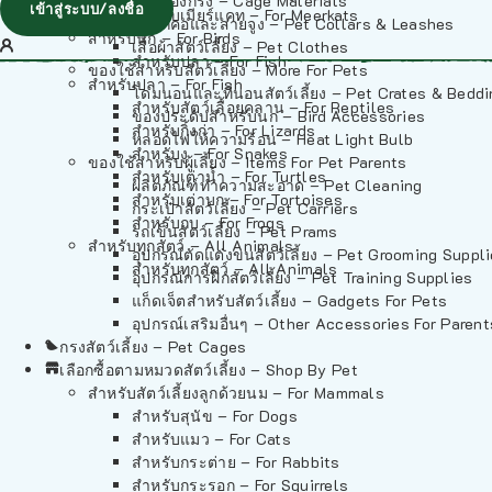
วัสดุรองกรง – Cage Materials
เข้าสู่ระบบ/ลงชื่อ
สำหรับเมียร์แคท – For Meerkats
ปลอกคอและสายจูง – Pet Collars & Leashes
สำหรับนก – For Birds
เสื้อผ้าสัตว์เลี้ยง – Pet Clothes
สำหรับปลา – For Fish
ของใช้สำหรับสัตว์เลี้ยง – More For Pets
สำหรับปลา – For Fish
โดมนอนและที่นอนสัตว์เลี้ยง – Pet Crates & Bedd
สำหรับสัตว์เลื้อยคลาน – For Reptiles
ของประดับสำหรับนก – Bird Accessories
สำหรับกิ้งก่า – For Lizards
หลอดไฟให้ความร้อน – Heat Light Bulb
สำหรับงู – For Snakes
ของใช้สำหรับผู้เลี้ยง – Items For Pet Parents
สำหรับเต่าน้ำ – For Turtles
ผลิตภัณฑ์ทำความสะอาด – Pet Cleaning
สำหรับเต่าบก – For Tortoises
กระเป๋าสัตว์เลี้ยง – Pet Carriers
สำหรับกบ – For Frogs
รถเข็นสัตว์เลี้ยง – Pet Prams
สำหรับทุกสัตว์ – All Animals
อุปกรณ์ตัดแต่งขนสัตว์เลี้ยง – Pet Grooming Suppl
สำหรับทุกสัตว์ – All Animals
อุปกรณ์การฝึกสัตว์เลี้ยง – Pet Training Supplies
แก็ดเจ็ตสำหรับสัตว์เลี้ยง – Gadgets For Pets
อุปกรณ์เสริมอื่นๆ – Other Accessories For Parent
กรงสัตว์เลี้ยง – Pet Cages
เลือกซื้อตามหมวดสัตว์เลี้ยง – Shop By Pet
สำหรับสัตว์เลี้ยงลูกด้วยนม – For Mammals
สำหรับสุนัข – For Dogs
สำหรับแมว – For Cats
สำหรับกระต่าย – For Rabbits
สำหรับกระรอก – For Squirrels