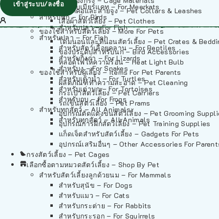
วัสดุรองกรง – Cage Materials
เข้าสู่ระบบ/ลงชื่อ
สำหรับเมียร์แคท – For Meerkats
ปลอกคอและสายจูง – Pet Collars & Leashes
สำหรับนก – For Birds
เสื้อผ้าสัตว์เลี้ยง – Pet Clothes
สำหรับปลา – For Fish
ของใช้สำหรับสัตว์เลี้ยง – More For Pets
สำหรับปลา – For Fish
โดมนอนและที่นอนสัตว์เลี้ยง – Pet Crates & Bedd
สำหรับสัตว์เลื้อยคลาน – For Reptiles
ของประดับสำหรับนก – Bird Accessories
สำหรับกิ้งก่า – For Lizards
หลอดไฟให้ความร้อน – Heat Light Bulb
สำหรับงู – For Snakes
ของใช้สำหรับผู้เลี้ยง – Items For Pet Parents
สำหรับเต่าน้ำ – For Turtles
ผลิตภัณฑ์ทำความสะอาด – Pet Cleaning
สำหรับเต่าบก – For Tortoises
กระเป๋าสัตว์เลี้ยง – Pet Carriers
สำหรับกบ – For Frogs
รถเข็นสัตว์เลี้ยง – Pet Prams
สำหรับทุกสัตว์ – All Animals
อุปกรณ์ตัดแต่งขนสัตว์เลี้ยง – Pet Grooming Suppl
สำหรับทุกสัตว์ – All Animals
อุปกรณ์การฝึกสัตว์เลี้ยง – Pet Training Supplies
แก็ดเจ็ตสำหรับสัตว์เลี้ยง – Gadgets For Pets
อุปกรณ์เสริมอื่นๆ – Other Accessories For Parent
กรงสัตว์เลี้ยง – Pet Cages
เลือกซื้อตามหมวดสัตว์เลี้ยง – Shop By Pet
สำหรับสัตว์เลี้ยงลูกด้วยนม – For Mammals
สำหรับสุนัข – For Dogs
สำหรับแมว – For Cats
สำหรับกระต่าย – For Rabbits
สำหรับกระรอก – For Squirrels