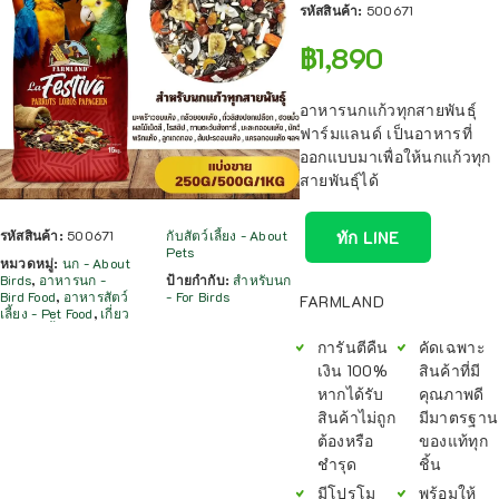
รหัสสินค้า:
500671
฿
1,890
อาหารนกแก้วทุกสายพันธุ์
ฟาร์มแลนด์ เป็นอาหารที่
ออกแบบมาเพื่อให้นกแก้วทุก
สายพันธุ์ได้
รหัสสินค้า:
500671
กับสัตว์เลี้ยง - About
ทัก LINE
Pets
หมวดหมู่:
นก - About
Birds
,
อาหารนก -
ป้ายกำกับ:
สำหรับนก
Bird Food
,
อาหารสัตว์
- For Birds
FARMLAND
เลี้ยง - Pet Food
,
เกี่ยว
การันตีคืน
คัดเฉพาะ
เงิน 100%
สินค้าที่มี
หากได้รับ
คุณภาพดี
สินค้าไม่ถูก
มีมาตรฐาน
ต้องหรือ
ของแท้ทุก
ชำรุด
ชิ้น
มีโปรโม
พร้อมให้