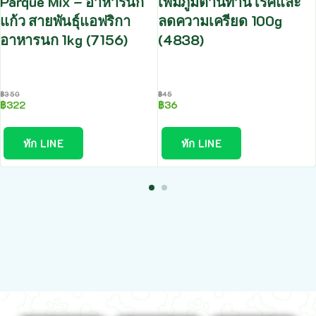
Parque Mix – อาหารนก
เพิ่มภูมิต้านทานโรคและ
แก้ว สายพันธุ์แอฟริกา
ลดความเครียด 100g
อาหารนก 1kg (7156)
(4838)
฿
350
฿
45
฿
322
฿
36
ทัก LINE
ทัก LINE