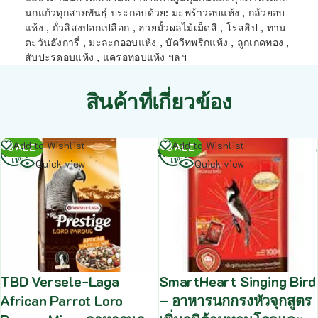
นกแก้วทุกสายพันธุ์ ประกอบด้วย: มะพร้าวอบแห้ง , กล้วยอบ
แห้ง , ถั่วลิสงปอกเปลือก , ฮวยมั้วผลไม้เม็ดสี , โรสฮิป , ทาน
ตะวันฮังการี่ , มะละกออบแห้ง , บัควีทพริกแห้ง , ลูกเกดทอง ,
สับปะรดอบแห้ง , แครอทอบแห้ง ฯลฯ
สินค้าที่เกี่ยวข้อง
อ่าน
อ่าน
Add to Wishlist
Add to Wishlist
SALE
SALE
เพิ่ม
เพิ่ม
Quick view
Quick view
TBD Versele-Laga
SmartHeart Singing Bird
African Parrot Loro
– อาหารนกกรงหัวจุกสูตร