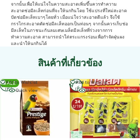
จากนั้นเพื่อให้แน่ใจในความสะอาดเพิ่มขึ้นควรทำความ
สะอาดช่อมีลเล็ทก่อนที่จะให้นกกินโดย ใช้แปรงที่ใหม่สะอาด
ปัดช่อมีลเล็ทเบาๆโดยทั่ว เมื่อแน่ใจว่าสะอาดดีแล้ว จึงใช้
กรรไกรสะอาดตัดช่อมีลเล็ทออกเป็นท่อนๆ จากนั้นควรเก็บช่อ
มีลเล็ทในภาชนะกันลมเศษเมล็ดมีลเล็ทที่ร่วงจากการ
ทำความสะอาด สามารถนำใส่ตระแกรงร่อนเพื่อกำจัดฝุ่นผง
และนำให้นกกินได้
สินค้าที่เกี่ยวข้อง
อ่าน
อ่าน
Add to Wishlist
Add to Wishlist
SALE
เพิ่ม
เพิ่ม
Quick view
Quick view