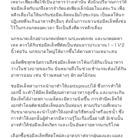
เหมาะเพียงเพื่อใช้เป็นอาหารว่างเท่านั้น ดังนั้นปริมาณการให้
ช่อมีลเล็ทกับนกจึงควรจำกัดแต่เพียงเล็กน้อยในแต่ละวัน เพื่อ
หลีกเลี่ยงไม่ให้นกกินช่อมีลเล็ทจนอิ่มไปซะก่อน เป็นผลให้นก
ปฏิเสทที่จะกินอาหารดีๆอื่นๆ ดังนั้นการแขวนช่อมีลเล็ททั้งช่อ
ไว้ในกรงนกตลอดเวลา จึงเป็นสิ่งที่ควรหลีกเลี่ยง
นกขนาดเล็กอย่างนกหงษ์หยก นกLovebirds และนกคอคคา
เทล ควรได้กินช่อมีลเล็ทที่ตัดเป็นท่อนยาวประมาณ 1 – 1 1/2
นิ้วต่อวัน นกขนาดใหญ่ให้มากขึ้นได้ตามความเหมาะสม
เมล็ดพืชทุกชนิดรวมถึงช่อมีลเล็ทควรให้นกได้กินเป็นอาหาร
ว่างในช่วงบ่ายของวัน นั่นหมายถึงในช่วงเช้านกจะต้องได้กิน
อาหารอ่อน เช่น ข้าวผสมต่างๆ ผัก ผลไม้ก่อน
ช่อมีลเล็ทสามารถนำมาทำให้งอก(sprout)ได้ ซึ่งการทำให้
งอกนี้ จะทำให้มีลเล็ทมีคุณค่าทางอาหารสูงขึ้น และนกจะกิน
มีลเล็ทได้ง่ายเพราะเมล็ดจะมีความนิ่มขึ้น การทำมีลเล็ทให้
งอกทำโดยตัดช่อมีลเล็ทออกเป็นท่อนๆ ตามปริมาณที่เหมาะ
กับขนาดนกและนำไปทำให้งอกด้วยวิธีพรมน้ำหรือแช่น้ำ ซึ่ง
การทำให้งอกนั้นผู้ทำควรมีความรู้ในเรื่องนี้อย่างดี มิเช่นนั้น
อาจทำให้ช่อมีลเล็ทเกิดราและเป็นอันตรายหากนกบริโภค
เลือกซื้อช่อมีลเล็ทที่สดใหม่่สะอาดปราศจากฝุ่นผงและแมลง