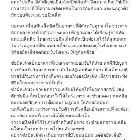
และโปรตีน ที่สำคัญช่อมีลเล็ทมีไขมันต่ำ จึงเหมาะที่จะใช้เป็น
อาหารว่างที่ให้ความเพลิดเพลินในการกินกับนก และนกทุกตัว
มักชอบที่จะแทะช่อมีลเล็ท
นอกจากนี้ช่อมีลเล็ทยังเป็นอาหารที่ดีสำหรับลูกนกในช่วงการ
หัดกินอาหารด้วยตัวเอง wean เพื่อลูกนกจะได้เรียนรู้การหัด
แทะเมล็ดพืช โดยวางช่อมีลเล็ทที่ตัดเป็นท่อนๆไว้ให้ลูกนกทุก
วัน ส่วนลูกนกที่พ่อแม่นกเลี้ยงเองและยังคงอยู่ในรังเพาะ ควร
ใส่ช่อมีลเล็ทตัดท่อนในรังเพาะให้ลูกนกด้วย
ช่อมีลเล็ทเป็นอาหารที่นกสามารถยอมรับได้ง่าย นกที่มีปัญหา
การกินหรือกินอาหารยาก มักไม่ปฏิเสธที่จะกินช่อมีลเล็ท นกที่
ป่วยไม่กินอาหารใดๆก็มักจะยอมกินช่อมีลเล็ท เพื่อช่วยประทัง
ชีวิตในระหว่างการปรับตัว
ช่อมีลเล็ทจะช่วยลดความเคลียดให้นกได้ในหลายกรณี เช่น
ตัดช่อมีลเล็ทเป็นท่อนๆใส่ให้ในรังเพาะ จะช่วยลดความเคลีย
ดและลดปัญหาการดึงถอนขนลูกนก ให้กับพ่อแม่นก
นกที่เครียดระหว่างการปรับตัวกรณีเคลื่อนย้ายสถานที่ จะผ่อน
คลายความเครียดลงเมื่อได้แทะช่อมีลเล็ท
วางช่อมีลเล็ทไว้ในกรงสำหรับเดินทาง จะช่วยลดความเคลีย
ดให้นกในระหว่างการไปพบสัตวแพทย์
แม้ว่าช่อมีลเล็ทจะเป็นอาหารที่มีไขมันน้อย แต่ช่อมีลเล็ทก็