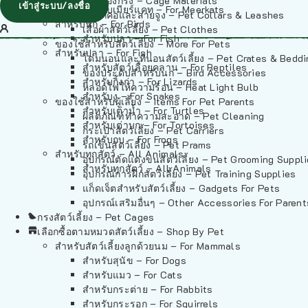
วัสดุรองกรง – Cage Materials
เข้าสู่ระบบ/ลงชื่อ
สำหรับเมียร์แคท – For Meerkats
ปลอกคอและสายจูง – Pet Collars & Leashes
สำหรับนก – For Birds
เสื้อผ้าสัตว์เลี้ยง – Pet Clothes
สำหรับปลา – For Fish
ของใช้สำหรับสัตว์เลี้ยง – More For Pets
สำหรับปลา – For Fish
โดมนอนและที่นอนสัตว์เลี้ยง – Pet Crates & Bedd
สำหรับสัตว์เลื้อยคลาน – For Reptiles
ของประดับสำหรับนก – Bird Accessories
สำหรับกิ้งก่า – For Lizards
หลอดไฟให้ความร้อน – Heat Light Bulb
สำหรับงู – For Snakes
ของใช้สำหรับผู้เลี้ยง – Items For Pet Parents
สำหรับเต่าน้ำ – For Turtles
ผลิตภัณฑ์ทำความสะอาด – Pet Cleaning
สำหรับเต่าบก – For Tortoises
กระเป๋าสัตว์เลี้ยง – Pet Carriers
สำหรับกบ – For Frogs
รถเข็นสัตว์เลี้ยง – Pet Prams
สำหรับทุกสัตว์ – All Animals
อุปกรณ์ตัดแต่งขนสัตว์เลี้ยง – Pet Grooming Suppl
สำหรับทุกสัตว์ – All Animals
อุปกรณ์การฝึกสัตว์เลี้ยง – Pet Training Supplies
แก็ดเจ็ตสำหรับสัตว์เลี้ยง – Gadgets For Pets
อุปกรณ์เสริมอื่นๆ – Other Accessories For Parent
กรงสัตว์เลี้ยง – Pet Cages
เลือกซื้อตามหมวดสัตว์เลี้ยง – Shop By Pet
สำหรับสัตว์เลี้ยงลูกด้วยนม – For Mammals
สำหรับสุนัข – For Dogs
สำหรับแมว – For Cats
สำหรับกระต่าย – For Rabbits
สำหรับกระรอก – For Squirrels