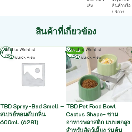
เส็ง
สินค้าหรือ
บริการ
สินค้าที่เกี่ยวข้อง
อ่าน
อ่าน
Add to Wishlist
Add to Wishlist
SALE
เพิ่ม
เพิ่ม
Quick view
Quick view
TBD Spray-Bad Smell –
TBD Pet Food Bowl
สเปรย์หอมดับกลิ่น
Cactus Shape- ชาม
600ml. (6281)
อาหารพลาสติก แบบยกสูง
สำหรับสัตว์เลี้ยง รุ่นต้น