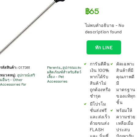
฿
65
ไม่พบคำอธิบาย - No
description found
ทัก LINE
การันตีคืน
คัดเฉพาะ
รหัสสินค้า:
017381
Parents
,
อุปกรณและ
เงิน 100%
สินค้าที่มี
ผลิตภัณฑ์สำหรับสัตว์
หมวดหมู่:
อุปกรณ์เสริ
หากได้รับ
คุณภาพดี
เลี้ยง - Pet
มอื่นๆ - Other
Accessories
สินค้าไม่
มี
Accessories For
ถูกต้องหรือ
มาตรฐาน
ชำรุด
ของแท้ทุก
ชิ้น
มีโปรโม
ชั่นส่งฟรี
พร้อมให้
และส่งเร็ว
ความช่วย
ด้วยขนส่ง
เหลือเมื่อ
FLASH
ประสบ
และ นิ่มซี่
ปัญหากับ