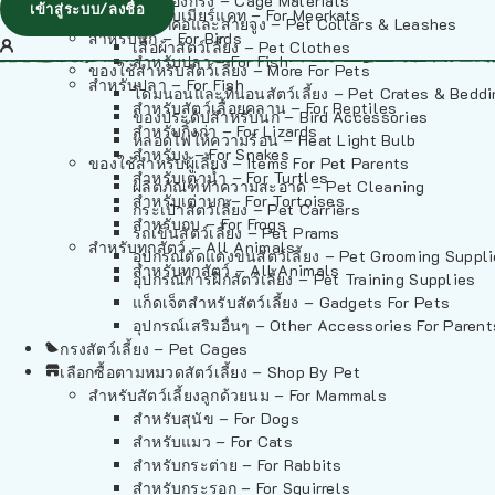
วัสดุรองกรง – Cage Materials
เข้าสู่ระบบ/ลงชื่อ
สำหรับเมียร์แคท – For Meerkats
ปลอกคอและสายจูง – Pet Collars & Leashes
สำหรับนก – For Birds
เสื้อผ้าสัตว์เลี้ยง – Pet Clothes
สำหรับปลา – For Fish
ของใช้สำหรับสัตว์เลี้ยง – More For Pets
สำหรับปลา – For Fish
โดมนอนและที่นอนสัตว์เลี้ยง – Pet Crates & Bedd
สำหรับสัตว์เลื้อยคลาน – For Reptiles
ของประดับสำหรับนก – Bird Accessories
สำหรับกิ้งก่า – For Lizards
หลอดไฟให้ความร้อน – Heat Light Bulb
สำหรับงู – For Snakes
ของใช้สำหรับผู้เลี้ยง – Items For Pet Parents
สำหรับเต่าน้ำ – For Turtles
ผลิตภัณฑ์ทำความสะอาด – Pet Cleaning
สำหรับเต่าบก – For Tortoises
กระเป๋าสัตว์เลี้ยง – Pet Carriers
สำหรับกบ – For Frogs
รถเข็นสัตว์เลี้ยง – Pet Prams
สำหรับทุกสัตว์ – All Animals
อุปกรณ์ตัดแต่งขนสัตว์เลี้ยง – Pet Grooming Suppl
สำหรับทุกสัตว์ – All Animals
อุปกรณ์การฝึกสัตว์เลี้ยง – Pet Training Supplies
แก็ดเจ็ตสำหรับสัตว์เลี้ยง – Gadgets For Pets
อุปกรณ์เสริมอื่นๆ – Other Accessories For Parent
กรงสัตว์เลี้ยง – Pet Cages
เลือกซื้อตามหมวดสัตว์เลี้ยง – Shop By Pet
สำหรับสัตว์เลี้ยงลูกด้วยนม – For Mammals
สำหรับสุนัข – For Dogs
สำหรับแมว – For Cats
สำหรับกระต่าย – For Rabbits
สำหรับกระรอก – For Squirrels