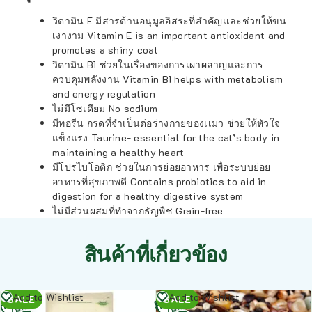
วิตามิน E มีสารต้านอนุมูลอิสระที่สำคัญเเละช่วยให้ขน
เงางาม Vitamin E is an important antioxidant and
promotes a shiny coat
วิตามิน B1 ช่วยในเรื่องของการเผาผลาญและการ
ควบคุมพลังงาน Vitamin B1 helps with metabolism
and energy regulation
ไม่มีโซเดียม No sodium
มีทอรีน กรดที่จําเป็นต่อร่างกายของเเมว ช่วยให้หัวใจ
แข็งแรง Taurine- essential for the cat’s body in
maintaining a healthy heart
มีโปรไบโอติก ช่วยในการย่อยอาหาร เพื่อระบบย่อย
อาหารที่สุขภาพดี Contains probiotics to aid in
digestion for a healthy digestive system
ไม่มีส่วนผสมที่ทำจากธัญพืช Grain-free
สินค้าที่เกี่ยวข้อง
อ่าน
อ่าน
Add to Wishlist
Add to Wishlist
SALE
SALE
เพิ่ม
เพิ่ม