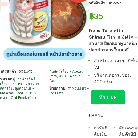
รหัสสินค้า:
052695
฿
35
Franc Tuna with
Shirasu Fish in Jelly –
อาหารเปียกแมวทูน่าหน้า
ปลาข้าวสารในเยลลี่
สําหรับเเมวอายุ 1 ปีขึ้น
ไป
รหัสสินค้า:
052695
กับสัตว์เลี้ยง - About
ปริมาณต่อกระป๋อง:
Pets
,
แมว - About
หมวดหมู่:
อาหารสัตว์
Cats
400 กรัม
เลี้ยง - Pet Food
,
อาหาร
สัตว์เลี้ยงลูกด้วยนม -
ป้ายกำกับ:
สำหรับแมว -
Mammal Food
,
อาหาร
For Cats
ทัก LINE
แมว - Cat Food
,
เกี่ยว
FRANC
การันตี
คัดเฉพาะ
คืนเงิน
สินค้าที่มี