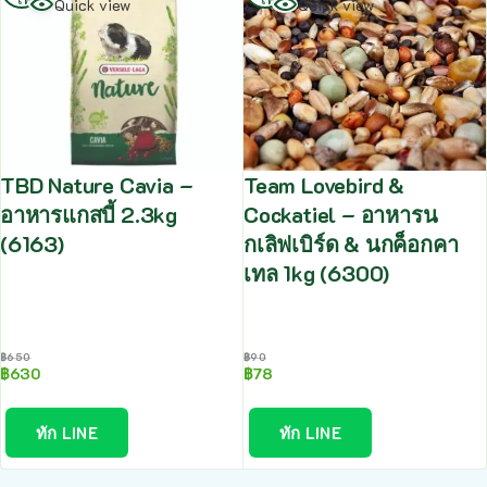
Quick view
Quick view
TBD Nature Cavia –
Team Lovebird &
อาหารแกสบี้ 2.3kg
Cockatiel – อาหารน
(6163)
กเลิฟเบิร์ด & นกค็อกคา
เทล 1kg (6300)
฿
650
฿
90
฿
630
฿
78
ทัก LINE
ทัก LINE