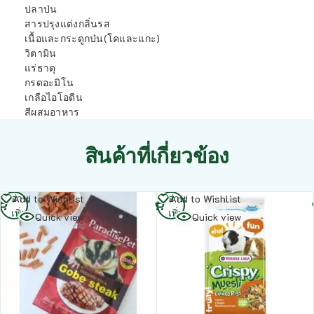
ปลาป่น
สารปรุงแต่งกลิ่นรส
เนื้อและกระดูกป่น(โคและแกะ)
วิตามิน
แร่ธาตุ
กรดอะมิโน
เกลือไอโอดีน
สีผสมอาหาร
สินค้าที่เกี่ยวข้อง
อ่าน
อ่าน
Add to Wishlist
Add to Wishlist
เพิ่ม
เพิ่ม
Quick view
Quick view