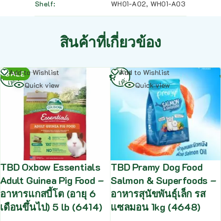
Shelf
WH01-A02
,
WH01-A03
สินค้าที่เกี่ยวข้อง
อ่าน
อ่าน
Add to Wishlist
Add to Wishlist
SALE
เพิ่ม
เพิ่ม
Quick view
Quick view
TBD Oxbow Essentials
TBD Pramy Dog Food
Adult Guinea Pig Food –
Salmon & Superfoods –
อาหารแกสบี้โต (อายุ 6
อาหารสุนัขพันธุ์เล็ก รส
เดือนขึ้นไป) 5 lb (6414)
แซลมอน 1kg (4648)