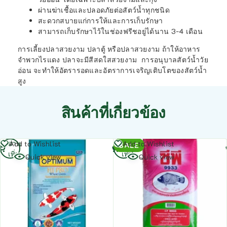
ผ่านฆ่าเชื้อและปลอดภัยต่อสัตว์น้ำทุกชนิด
สะดวกสบายแก่การให้และการเก็บรักษา
สามารถเก็บรักษาไว้ในช่องฟรีชอยู่ได้นาน 3-4 เดือน
การเลี้ยงปลาสวยงาม ปลาตู้ หรือปลาสวยงาม ถ้าให้อาหาร
จำพวกไรแดง ปลาจะมีสีสดใสสวยงาม การอนุบาลสัตว์น้ำวัย
อ่อน จะทำให้อัตรารอดและอัตราการเจริญเติบโตของสัตว์น้ำ
สูง
สินค้าที่เกี่ยวข้อง
อ่าน
อ่าน
Add to Wishlist
Add to Wishlist
SALE
เพิ่ม
เพิ่ม
Quick view
Quick view