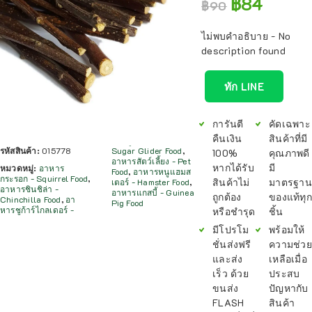
฿
84
฿
90
ไม่พบคำอธิบาย - No
description found
ทัก LINE
การันตี
คัดเฉพาะ
คืนเงิน
สินค้าที่มี
รหัสสินค้า:
015778
Sugar Glider Food
,
100%
คุณภาพดี
อาหารสัตว์เลี้ยง - Pet
หากได้รับ
มี
หมวดหมู่:
อาหาร
Food
,
อาหารหนูแฮมส
กระรอก - Squirrel Food
,
สินค้าไม่
มาตรฐาน
เตอร์ - Hamster Food
,
อาหารชินชิล่า -
อาหารแกสบี้ - Guinea
ถูกต้อง
ของแท้ทุก
Chinchilla Food
,
อา
Pig Food
หารชูก้าร์ไกลเดอร์ -
หรือชำรุด
ชิ้น
มีโปรโม
พร้อมให้
ชั่นส่งฟรี
ความช่วย
และส่ง
เหลือเมื่อ
เร็ว ด้วย
ประสบ
ขนส่ง
ปัญหากับ
FLASH
สินค้า