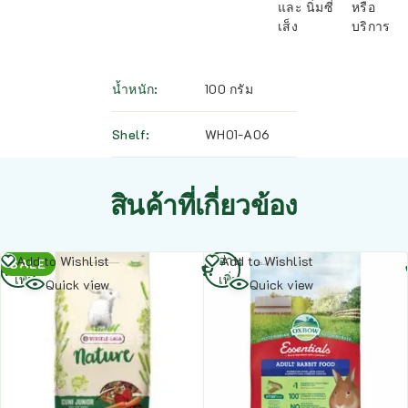
และ นิ่มซี่
หรือ
เส็ง
บริการ
น้ำหนัก
100 กรัม
Shelf
WH01-A06
สินค้าที่เกี่ยวข้อง
อ่าน
อ่าน
Add to Wishlist
Add to Wishlist
SALE
เพิ่ม
เพิ่ม
Quick view
Quick view