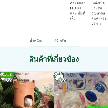
ด้วยขนส่ง
เหลือเมื่อ
FLASH
ประสบ
และ นิ่มซี่
ปัญหากับ
เส็ง
สินค้าหรือ
บริการ
น้ำหนัก
40 กรัม
สินค้าที่เกี่ยวข้อง
อ่าน
อ่าน
Add to Wishlist
Add to Wishlist
SALE
เพิ่ม
เพิ่ม
Quick view
Quick view