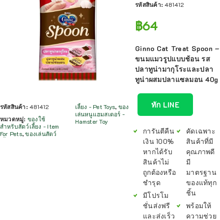
รหัสสินค้า:
481412
฿
64
Ginno Cat Treat Spoon –
ขนมแมวรูปแบบช้อน รส
ปลาทูน่ามากุโระและปลา
ทูน่าผสมปลาแซลมอน 40g
ทัก LINE
รหัสสินค้า:
481412
เลี้ยง - Pet Toys
,
ของ
เล่นหนูแฮมสเตอร์ -
หมวดหมู่:
ของใช้
Hamster Toy
สำหรับสัตว์เลี้ยง - Item
การันตีคืน
คัดเฉพาะ
For Pets
,
ของเล่นสัตว์
เงิน 100%
สินค้าที่มี
หากได้รับ
คุณภาพดี
สินค้าไม่
มี
ถูกต้องหรือ
มาตรฐาน
ชำรุด
ของแท้ทุก
ชิ้น
มีโปรโม
ชั่นส่งฟรี
พร้อมให้
และส่งเร็ว
ความช่วย