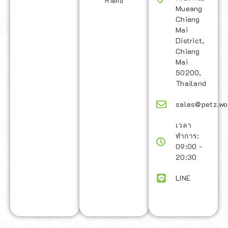
Friend
Mueang
Chiang
Mai
District,
Chiang
Mai
50200,
Thailand
sales@petz.wo
เวลา
ทำการ:
09:00 -
20:30
LINE