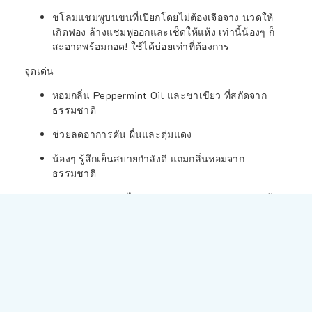
ชโลมแชมพูบนขนที่เปียกโดยไม่ต้องเจือจาง นวดให้
เกิดฟอง ล้างแชมพูออกและเช็ดให้แห้ง เท่านี้น้องๆ ก็
สะอาดพร้อมกอด! ใช้ได้บ่อยเท่าที่ต้องการ
จุดเด่น
หอมกลิ่น Peppermint Oil และชาเขียว ที่สกัดจาก
ธรรมชาติ
ช่วยลดอาการคัน ผื่นและตุ่มแดง
น้องๆ รู้สึกเย็นสบายกำลังดี แถมกลิ่นหอมจาก
ธรรมชาติ
ผสมสารสกัดสมุนไพร / Oatmeal / ว่านหางจระเข้
และ Pro-Vitamin B5 พร้อมกลิ่น Peppermint เย็น
สดชื่น สูตรเฉพาะของฮานะเพ็ท จากประเทศเกาหลี
หมายเหตุ
สำหรับสัตว์เลี้ยงอายุ 3 เดือนขึ้นไป
หลีกเลี่ยงการสัมผัสถูกดวงตา
หากเกิดอาการระคายเคืองหรือผิดปกติควรหยุดใช้