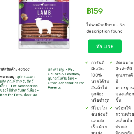
฿
159
ไม่พบคำอธิบาย - No
description found
ทัก LINE
การันตี
คัดเฉพาะ
คืนเงิน
สินค้าที่มี
รหัสสินค้า:
403661
และสายจูง - Pet
Collars & Leashes
,
100%
คุณภาพดี
หมวดหมู่:
อุปกรณและ
อุปกรณ์เสริมอื่นๆ -
หากได้รับ
มี
ผลิตภัณฑ์สำหรับสัตว์
Other Accessories For
เลี้ยง - Pet Accessories
,
สินค้าไม่
มาตรฐาน
Parents
ของใช้สำหรับสัตว์เลี้ยง -
ถูกต้อง
ของแท้ทุก
Item For Pets
,
ปลอกคอ
หรือชำรุด
ชิ้น
มีโปรโม
พร้อมให้
ชั่นส่งฟรี
ความช่วย
และส่ง
เหลือเมื่อ
เร็ว ด้วย
ประสบ
ขนส่ง
ปัญหากับ