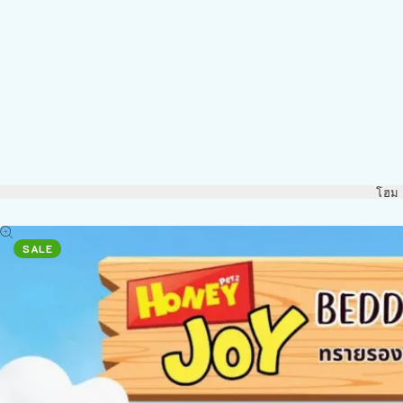
โฮม
SALE