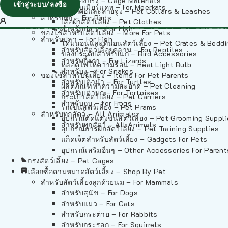
วัสดุรองกรง – Cage Materials
เข้าสู่ระบบ/ลงชื่อ
สำหรับเมียร์แคท – For Meerkats
ปลอกคอและสายจูง – Pet Collars & Leashes
สำหรับนก – For Birds
เสื้อผ้าสัตว์เลี้ยง – Pet Clothes
สำหรับปลา – For Fish
ของใช้สำหรับสัตว์เลี้ยง – More For Pets
สำหรับปลา – For Fish
โดมนอนและที่นอนสัตว์เลี้ยง – Pet Crates & Bedd
สำหรับสัตว์เลื้อยคลาน – For Reptiles
ของประดับสำหรับนก – Bird Accessories
สำหรับกิ้งก่า – For Lizards
หลอดไฟให้ความร้อน – Heat Light Bulb
สำหรับงู – For Snakes
ของใช้สำหรับผู้เลี้ยง – Items For Pet Parents
สำหรับเต่าน้ำ – For Turtles
ผลิตภัณฑ์ทำความสะอาด – Pet Cleaning
สำหรับเต่าบก – For Tortoises
กระเป๋าสัตว์เลี้ยง – Pet Carriers
สำหรับกบ – For Frogs
รถเข็นสัตว์เลี้ยง – Pet Prams
สำหรับทุกสัตว์ – All Animals
อุปกรณ์ตัดแต่งขนสัตว์เลี้ยง – Pet Grooming Suppl
สำหรับทุกสัตว์ – All Animals
อุปกรณ์การฝึกสัตว์เลี้ยง – Pet Training Supplies
แก็ดเจ็ตสำหรับสัตว์เลี้ยง – Gadgets For Pets
อุปกรณ์เสริมอื่นๆ – Other Accessories For Parent
กรงสัตว์เลี้ยง – Pet Cages
เลือกซื้อตามหมวดสัตว์เลี้ยง – Shop By Pet
สำหรับสัตว์เลี้ยงลูกด้วยนม – For Mammals
สำหรับสุนัข – For Dogs
สำหรับแมว – For Cats
สำหรับกระต่าย – For Rabbits
สำหรับกระรอก – For Squirrels