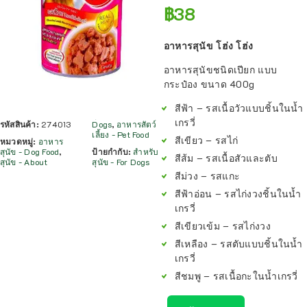
฿
38
อาหารสุนัข โฮ่ง โฮ่ง
อาหารสุนัขชนิดเปียก แบบ
กระป๋อง ขนาด 400g
สีฟ้า – รสเนื้อวัวแบบชิ้นในน้ำ
เกรวี่
รหัสสินค้า:
274013
Dogs
,
อาหารสัตว์
เลี้ยง - Pet Food
สีเขียว – รสไก่
หมวดหมู่:
อาหาร
สุนัข - Dog Food
,
ป้ายกำกับ:
สำหรับ
สีส้ม – รสเนื้อสัวและตับ
สุนัข - About
สุนัข - For Dogs
สีม่วง – รสแกะ
สีฟ้าอ่อน – รสไก่งวงชิ้นในน้ำ
เกรวี่
สีเขียวเข้ม – รสไก่งวง
สีเหลือง – รสตับแบบชิ้นในน้ำ
เกรวี่
สีชมพู – รสเนื้อกะในน้ำเกรวี่