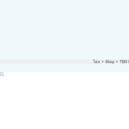
โฮม
Shop
TBD H