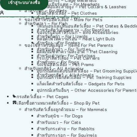
วัสดุรองกรง – Cage Materials
เข้าสู่ระบบ/ลงชื่อ
สำหรับเมียร์แคท – For Meerkats
ปลอกคอและสายจูง – Pet Collars & Leashes
สำหรับนก – For Birds
เสื้อผ้าสัตว์เลี้ยง – Pet Clothes
สำหรับปลา – For Fish
ของใช้สำหรับสัตว์เลี้ยง – More For Pets
สำหรับปลา – For Fish
โดมนอนและที่นอนสัตว์เลี้ยง – Pet Crates & Bedd
สำหรับสัตว์เลื้อยคลาน – For Reptiles
ของประดับสำหรับนก – Bird Accessories
สำหรับกิ้งก่า – For Lizards
หลอดไฟให้ความร้อน – Heat Light Bulb
สำหรับงู – For Snakes
ของใช้สำหรับผู้เลี้ยง – Items For Pet Parents
สำหรับเต่าน้ำ – For Turtles
ผลิตภัณฑ์ทำความสะอาด – Pet Cleaning
สำหรับเต่าบก – For Tortoises
กระเป๋าสัตว์เลี้ยง – Pet Carriers
สำหรับกบ – For Frogs
รถเข็นสัตว์เลี้ยง – Pet Prams
สำหรับทุกสัตว์ – All Animals
อุปกรณ์ตัดแต่งขนสัตว์เลี้ยง – Pet Grooming Suppl
สำหรับทุกสัตว์ – All Animals
อุปกรณ์การฝึกสัตว์เลี้ยง – Pet Training Supplies
แก็ดเจ็ตสำหรับสัตว์เลี้ยง – Gadgets For Pets
อุปกรณ์เสริมอื่นๆ – Other Accessories For Parent
กรงสัตว์เลี้ยง – Pet Cages
เลือกซื้อตามหมวดสัตว์เลี้ยง – Shop By Pet
สำหรับสัตว์เลี้ยงลูกด้วยนม – For Mammals
สำหรับสุนัข – For Dogs
สำหรับแมว – For Cats
สำหรับกระต่าย – For Rabbits
สำหรับกระรอก – For Squirrels