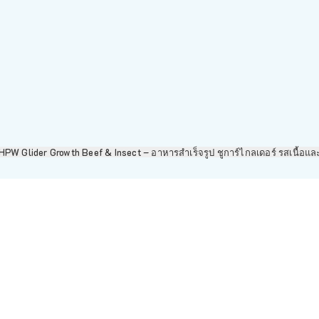
PW Glider Growth Beef & Insect – อาหารสำเร็จรูป ชูการ์ไกลเดอร์ รสเนื้อ