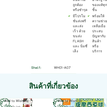
ถูกต้อง
ของแท้ทุก
หรือชำรุด
ชิ้น
มีโปรโม
พร้อมให้
ชั่นส่งฟรี
ความช่วย
และส่ง
เหลือเมื่อ
เร็ว ด้วย
ประสบ
ขนส่ง
ปัญหากับ
FLASH
สินค้า
และ นิ่มซี่
หรือ
เส็ง
บริการ
Shelf
WH01-A07
สินค้าที่เกี่ยวข้อง
อ่าน
อ่าน
Add to Wishlist
Add to Wishlist
เพิ่ม
เพิ่ม
Quick view
Quick view