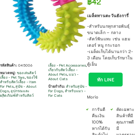
฿
42
เมล็ดทานตะวันฮังการี่
-สำหรับนกทุกสายพันธุ์
ขนาดเล็ก – กลาง
-สัตว์ฟันแทะ เช่น แฮม
เตอร์ หนู กระรอก
-เมล็ดเก็บได้นานกว่า 2-
3 เดือน โดยเก็บรักษาใน
ตู้เย็น
รหัสสินค้า:
045006
เลี้ยง - Pet Accessories
,
เกี่ยวกับสัตว์เลี้ยง -
หมวดหมู่:
ของเล่นสัตว์
About Pets
,
แมว -
เลี้ยง - Pet Toys
,
ของใช้
About Cats
ทัก LINE
สำหรับสัตว์เลี้ยง - Item
For Pets
,
สุนัข - About
ป้ายกำกับ:
สำหรับสุนัข -
Dogs
,
อุปกรณและ
For Dogs
,
สำหรับแมว -
ผลิตภัณฑ์สำหรับสัตว์
For Cats
Morio
การันตี
คัดเฉพาะ
คืนเงิน
สินค้าที่มี
100%
คุณภาพดี
หากได้รับ
มี
สินค้าไม่
มาตรฐาน