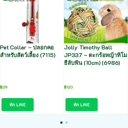
Pet Collar – ปลอกคอ
Jolly Timothy Ball
สำหรับสัตว์เลี้ยง (7115)
JP337 – ตะกร้อหญ้าทิโม
ธีลับฟัน (10cm) (6986)
฿
29
฿
120
ทัก LINE
ทัก LINE