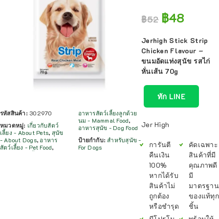
฿
48
฿
52
Jerhigh Stick Strip
Chicken Flavour –
ขนมอัดแท่งสุนัข รสไก่
หั่นเส้น 70g
ทัก LINE
รหัสสินค้า:
302970
อาหารสัตว์เลี้ยงลูกด้วย
นม - Mammal Food
,
Jer High
หมวดหมู่:
เกี่ยวกับสัตว์
อาหารสุนัข - Dog Food
เลี้ยง - About Pets
,
สุนัข
- About Dogs
,
อาหาร
ป้ายกำกับ:
สำหรับสุนัข -
การันตี
คัดเฉพาะ
สัตว์เลี้ยง - Pet Food
,
For Dogs
คืนเงิน
สินค้าที่มี
100%
คุณภาพดี
หากได้รับ
มี
สินค้าไม่
มาตรฐาน
ถูกต้อง
ของแท้ทุก
หรือชำรุด
ชิ้น
มีโปรโม
พร้อมให้