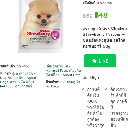
รหัสสินค้า:
524156
฿
48
฿
52
Jerhigh Stick Chicken
Strawberry Flavour –
ขนมอัดแท่งสุนัข รสไก่ส
ตอรเบอรรี่ 60g
ทัก LINE
รหัสสินค้า:
524156
เลี้ยงลูกด้วยนม -
Mammal Food
,
เกี่ยวกับ
หมวดหมู่:
อาหารสุนัข -
สัตว์เลี้ยง - About Pets
Jer High
Dog Food
,
สุนัข - About
Dogs
,
อาหารสัตว์เลี้ยง -
ป้ายกำกับ:
สำหรับสุนัข -
Pet Food
,
อาหารสัตว์
For Dogs
การันตี
คัดเฉพาะ
คืนเงิน
สินค้าที่มี
100%
คุณภาพดี
หากได้รับ
มี
สินค้าไม่
มาตรฐาน
ถูกต้อง
ของแท้ทุก
หรือชำรุด
ชิ้น