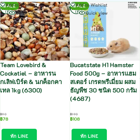
อ่าน
อ่าน
Add to Wishlist
Add to Wishlist
SALE
SALE
เพิ่ม
เพิ่ม
Quick view
Quick view
Team Lovebird &
Bucatstate H1 Hamster
Cockatiel – อาหารน
Food 500g – อาหารแฮม
กเลิฟเบิร์ด & นกค็อกคา
สเตอร์ เกรดพรีเมี่ยม ผสม
เทล 1kg (6300)
ธัญพืช 30 ชนิด 500 กรัม
(4687)
฿
90
฿
190
฿
78
฿
108
ทัก LINE
ทัก LINE