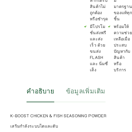
หากได้รับ
มี
สินค้าไม่
มาตรฐาน
ถูกต้อง
ของแท้ทุก
หรือชำรุด
ชิ้น
มีโปรโม
พร้อมให้
ชั่นส่งฟรี
ความช่วย
และส่ง
เหลือเมื่อ
เร็ว ด้วย
ประสบ
ขนส่ง
ปัญหากับ
FLASH
สินค้า
และ นิ่มซี่
หรือ
เส็ง
บริการ
คำอธิบาย
ข้อมูลเพิ่มเติม
K-BOOST CHICKEN & FISH SEASONING POWDER
เสริมกำลังระบบไตและตับ