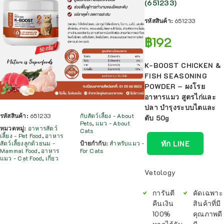
(651233)
รหัสสินค้า:
651233
฿
192
K-BOOST CHICKEN &
FISH SEASONING
POWDER – ผงโรย
อาหารแมว สูตรไก่และ
ปลา บำรุงระบบไตและ
รหัสสินค้า:
651233
กับสัตว์เลี้ยง - About
ตับ 50g
Pets
,
แมว - About
หมวดหมู่:
อาหารสัตว์
Cats
เลี้ยง - Pet Food
,
อาหาร
ทัก LINE
สัตว์เลี้ยงลูกด้วยนม -
ป้ายกำกับ:
สำหรับแมว -
Mammal Food
,
อาหาร
For Cats
แมว - Cat Food
,
เกี่ยว
Vetology
การันตี
คัดเฉพาะ
คืนเงิน
สินค้าที่มี
100%
คุณภาพดี