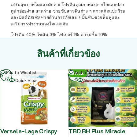
เสริมสุขภาพไตและตับด้วยโปรตีนคุณภาพสูงจากไก่และปลา
ทูน่าย่อยง่าย สาหร่าย ช่วยขับสารพิษต่าง ๆ สารสกัดแปะก๊วย
และมิลค์ทิสเซิลช่วยต้านการอักเสบ ขมิ้นชันช่วยฟื้นฟูและ
เสริมการทำงานของไตและตับ
โปรตีน 40% ไขมัน 3% ไฟเบอร์ 1% ความชื้น 10%
สินค้าที่เกี่ยวข้อง
อ่าน
อ่าน
Add to Wishlist
Add to Wishlist
SALE
เพิ่ม
เพิ่ม
Quick view
Quick view
Versele-Laga Crispy
TBD BH Plus Miracle