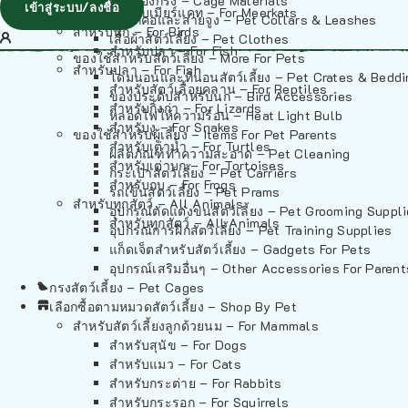
วัสดุรองกรง – Cage Materials
เข้าสู่ระบบ/ลงชื่อ
สำหรับเมียร์แคท – For Meerkats
ปลอกคอและสายจูง – Pet Collars & Leashes
สำหรับนก – For Birds
เสื้อผ้าสัตว์เลี้ยง – Pet Clothes
สำหรับปลา – For Fish
ของใช้สำหรับสัตว์เลี้ยง – More For Pets
สำหรับปลา – For Fish
โดมนอนและที่นอนสัตว์เลี้ยง – Pet Crates & Bedd
สำหรับสัตว์เลื้อยคลาน – For Reptiles
ของประดับสำหรับนก – Bird Accessories
สำหรับกิ้งก่า – For Lizards
หลอดไฟให้ความร้อน – Heat Light Bulb
สำหรับงู – For Snakes
ของใช้สำหรับผู้เลี้ยง – Items For Pet Parents
สำหรับเต่าน้ำ – For Turtles
ผลิตภัณฑ์ทำความสะอาด – Pet Cleaning
สำหรับเต่าบก – For Tortoises
กระเป๋าสัตว์เลี้ยง – Pet Carriers
สำหรับกบ – For Frogs
รถเข็นสัตว์เลี้ยง – Pet Prams
สำหรับทุกสัตว์ – All Animals
อุปกรณ์ตัดแต่งขนสัตว์เลี้ยง – Pet Grooming Suppl
สำหรับทุกสัตว์ – All Animals
อุปกรณ์การฝึกสัตว์เลี้ยง – Pet Training Supplies
แก็ดเจ็ตสำหรับสัตว์เลี้ยง – Gadgets For Pets
อุปกรณ์เสริมอื่นๆ – Other Accessories For Parent
กรงสัตว์เลี้ยง – Pet Cages
เลือกซื้อตามหมวดสัตว์เลี้ยง – Shop By Pet
สำหรับสัตว์เลี้ยงลูกด้วยนม – For Mammals
สำหรับสุนัข – For Dogs
สำหรับแมว – For Cats
สำหรับกระต่าย – For Rabbits
สำหรับกระรอก – For Squirrels